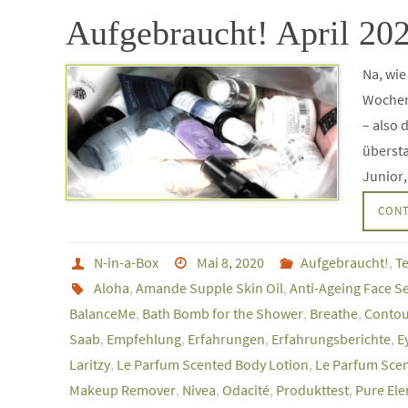
Aufgebraucht! April 20
Na, wie
Wochen
– also 
übersta
Junior
CONT
N-in-a-Box
Mai 8, 2020
Aufgebraucht!
,
T
Aloha
,
Amande Supple Skin Oil
,
Anti-Ageing Face 
BalanceMe
,
Bath Bomb for the Shower
,
Breathe
,
Contou
Saab
,
Empfehlung
,
Erfahrungen
,
Erfahrungsberichte
,
E
Laritzy
,
Le Parfum Scented Body Lotion
,
Le Parfum Sce
Makeup Remover
,
Nivea
,
Odacité
,
Produkttest
,
Pure Ele