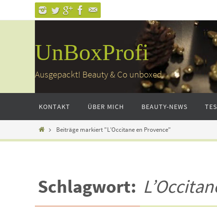
Zum
Inhalt
springen
UnBoxProfi
Ausgepackt! Beauty & Co unboxed
Zum
KONTAKT
ÜBER MICH
BEAUTY-NEWS
TE
Inhalt
springen
Home
Beiträge markiert "L’Occitane en Provence"
Schlagwort:
L’Occitan