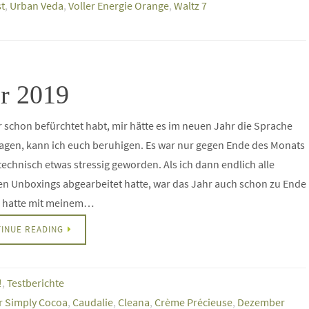
st
,
Urban Veda
,
Voller Energie Orange
,
Waltz 7
r 2019
hr schon befürchtet habt, mir hätte es im neuen Jahr die Sprache
agen, kann ich euch beruhigen. Es war nur gegen Ende des Monats
echnisch etwas stressig geworden. Als ich dann endlich alle
en Unboxings abgearbeitet hatte, war das Jahr auch schon zu Ende
h hatte mit meinem…
INUE READING
!
,
Testberichte
r Simply Cocoa
,
Caudalie
,
Cleana
,
Crème Précieuse
,
Dezember