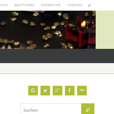
 MICH
BEAUTY-NEWS
TESTBERICHTE
UNBOXING
Suchen
Suchen
nach: