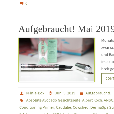
0
Aufgebraucht! Mai 201
Monatse
zwar sc
und Bad
Im aktu
breit 
CONT
N-in-a-Box
Juni 5, 2019
Aufgebraucht!
,
T
Absolute Avocado Gesichtsseife
,
Albert Koch
,
ANSC
Conditioning Primer
,
Caudalie
,
Cowshed
,
DermaSpa Str