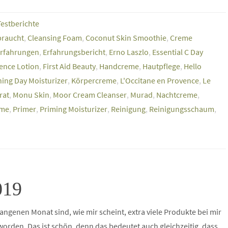
Testberichte
braucht
,
Cleansing Foam
,
Coconut Skin Smoothie
,
Creme
rfahrungen
,
Erfahrungsbericht
,
Erno Laszlo
,
Essential C Day
sence Lotion
,
First Aid Beauty
,
Handcreme
,
Hautpflege
,
Hello
ing Day Moisturizer
,
Körpercreme
,
L'Occitane en Provence
,
Le
rat
,
Monu Skin
,
Moor Cream Cleanser
,
Murad
,
Nachtcreme
,
ame
,
Primer
,
Priming Moisturizer
,
Reinigung
,
Reinigungsschaum
,
019
angenen Monat sind, wie mir scheint, extra viele Produkte bei mir
worden. Das ist schön, denn das bedeutet auch gleichzeitig, dass