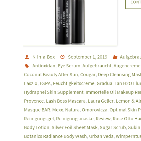
CONT
N-in-a-Box
September 1, 2019
Aufgebra
Antioxidant Eye Serum
,
Aufgebraucht
,
Augencreme
Coconut Beauty After Sun
,
Cougar
,
Deep Cleansing Mas
Laszlo
,
ESPA
,
Feuchtigkeitscreme
,
Gradual Tan H2O Illu
Hydraphel Skin Supplement
,
Immortelle Oil Makeup R
Provence
,
Lash Boss Mascara
,
Laura Geller
,
Lemon & Al
Masque BAR
,
Mexx
,
Natura
,
Omorovicza
,
Optimal Skin P
Reinigungsgel
,
Reinigungsmaske
,
Review
,
Rose Otto H
Body Lotion
,
Silver Foil Sheet Mask
,
Sugar Scrub
,
Sukin
Botanics Radiance Body Wash
,
Urban Veda
,
Wimperntu