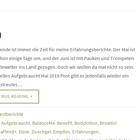
9
nde ist immer die Zeit für meine Erfahrungsberichte. Der Mai ist
hon einige Tage um, und der Juni ist mit Pauken und Trompeten
ewetter ins Land gezogen. Doch wir wollen da mal nicht so sein.
ellen Aufgebraucht Mai 2019 Post gibt es jedenfalls wieder ein
gestreutes…
INUE READING
estberichte
,
Aufgebraucht
,
BalanceMe
,
Benefit
,
Bodylotion
,
BrowVo!
affend+
,
Dove
,
Duschgel
,
Empties
,
Erfahrungen
,