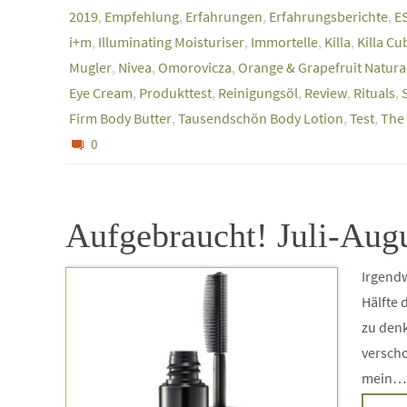
2019
,
Empfehlung
,
Erfahrungen
,
Erfahrungsberichte
,
E
i+m
,
Illuminating Moisturiser
,
Immortelle
,
Killa
,
Killa Cu
Mugler
,
Nivea
,
Omorovicza
,
Orange & Grapefruit Natura
Eye Cream
,
Produkttest
,
Reinigungsöl
,
Review
,
Rituals
,
Firm Body Butter
,
Tausendschön Body Lotion
,
Test
,
The
0
Aufgebraucht! Juli-Aug
Irgendw
Hälfte 
zu denk
verscho
mein…