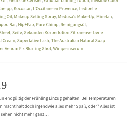
 Oil
,
Fleurs de Cerisier
,
Gradual Tanning Lotion
,
Invisible Color
Kneipp
,
Kocostar
,
L'Occitane en Provence
,
Ledibelle
ng Oil
,
Makeup Setting Spray
,
Medusa's Make-Up
,
Minetan
,
mpoo Bar
,
Nip+Fab
,
Pure Chimp
,
Reinigungsöl
,
Sheet
,
Seife
,
Sekunden Körperlotion Zitronenverbene
nd Cream
,
Superlative Lash
,
The Australian Natural Soap
er Venom Fix Blurring Shot
,
Wimpernserum
19
nun endgültig der Frühling Einzug gehalten. Bei Temperaturen
macht halt doch irgendwie alles mehr Spaß, oder? Alles ist
ße sehen nicht mehr ganz…