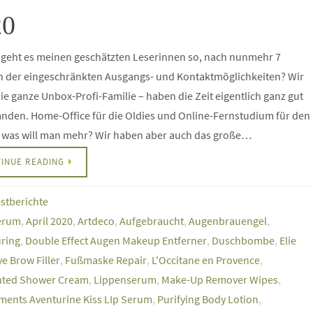
20
 geht es meinen geschätzten Leserinnen so, nach nunmehr 7
 der eingeschränkten Ausgangs- und Kontaktmöglichkeiten? Wir
die ganze Unbox-Profi-Familie – haben die Zeit eigentlich ganz gut
nden. Home-Office für die Oldies und Online-Fernstudium für den
, was will man mehr? Wir haben aber auch das große…
INUE READING
estberichte
Serum
,
April 2020
,
Artdeco
,
Aufgebraucht
,
Augenbrauengel
,
ring
,
Double Effect Augen Makeup Entferner
,
Duschbombe
,
Elie
ye Brow Filler
,
Fußmaske Repair
,
L'Occitane en Provence
,
nted Shower Cream
,
Lippenserum
,
Make-Up Remover Wipes
,
ments Aventurine Kiss LIp Serum
,
Purifying Body Lotion
,