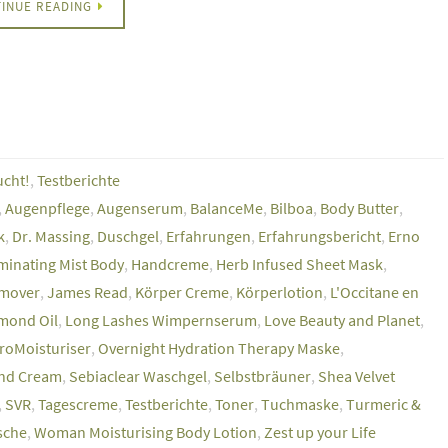
INUE READING
ucht!
,
Testberichte
,
Augenpflege
,
Augenserum
,
BalanceMe
,
Bilboa
,
Body Butter
,
k
,
Dr. Massing
,
Duschgel
,
Erfahrungen
,
Erfahrungsbericht
,
Erno
minating Mist Body
,
Handcreme
,
Herb Infused Sheet Mask
,
emover
,
James Read
,
Körper Creme
,
Körperlotion
,
L'Occitane en
mond Oil
,
Long Lashes Wimpernserum
,
Love Beauty and Planet
,
roMoisturiser
,
Overnight Hydration Therapy Maske
,
and Cream
,
Sebiaclear Waschgel
,
Selbstbräuner
,
Shea Velvet
,
SVR
,
Tagescreme
,
Testberichte
,
Toner
,
Tuchmaske
,
Turmeric &
sche
,
Woman Moisturising Body Lotion
,
Zest up your Life