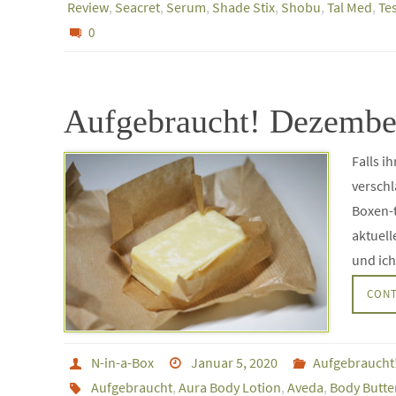
Review
,
Seacret
,
Serum
,
Shade Stix
,
Shobu
,
Tal Med
,
Te
0
Aufgebraucht! Dezembe
Falls i
verschl
Boxen-t
aktuell
und ic
CONT
N-in-a-Box
Januar 5, 2020
Aufgebraucht
Aufgebraucht
,
Aura Body Lotion
,
Aveda
,
Body Butte