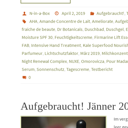
N-in-a-Box
April 2, 2019
Aufgebraucht!
,
AHA
,
Amande Concentre de Lait
,
Ameliorate
,
Aufge
fraiche de beaute
,
Dr Botanicals
,
Duschbad
,
Duschgel
,
E
Moisture SPF 30
,
Feuchtigkeitscreme
,
Firmarine Lift Es
FAB
,
Intensive Hand Treatment
,
Kale Superfood Nourish
Parfumeur
,
Lichtschutzfaktor
,
März 2019
,
Milchkonzent
Night Renewal Complex
,
NUXE
,
Omorovicza
,
Pour Mad
Serum
,
Sonnenschutz
,
Tagescreme
,
Testbericht
0
Aufgebraucht! Jänner 2
Im verg
leer ge