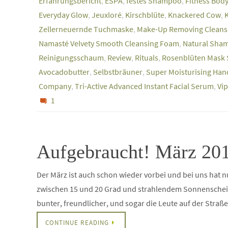
Erfahrungsbericht
,
ESPA
,
festes Shampoo
,
Fitness Body
Everyday Glow
,
Jeuxloré
,
Kirschblüte
,
Knackered Cow
,
Zellerneuernde Tuchmaske
,
Make-Up Removing Cleansi
Namasté Velvety Smooth Cleansing Foam
,
Natural Sha
Reinigungsschaum
,
Review
,
Rituals
,
Rosenblüten Mask 
Avocadobutter
,
Selbstbräuner
,
Super Moisturising Ha
Company
,
Tri-Active Advanced Instant Facial Serum
,
Vip
1
Aufgebraucht! März 20
Der März ist auch schon wieder vorbei und bei uns hat 
zwischen 15 und 20 Grad und strahlendem Sonnenschein 
bunter, freundlicher, und sogar die Leute auf der Stra
CONTINUE READING