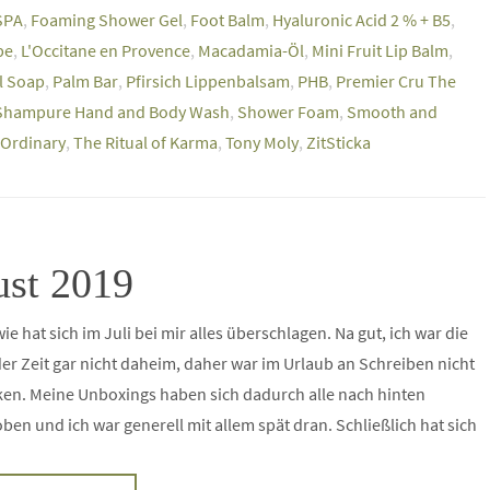
SPA
,
Foaming Shower Gel
,
Foot Balm
,
Hyaluronic Acid 2 % + B5
,
be
,
L'Occitane en Provence
,
Macadamia-Öl
,
Mini Fruit Lip Balm
,
l Soap
,
Palm Bar
,
Pfirsich Lippenbalsam
,
PHB
,
Premier Cru The
Shampure Hand and Body Wash
,
Shower Foam
,
Smooth and
 Ordinary
,
The Ritual of Karma
,
Tony Moly
,
ZitSticka
ust 2019
ie hat sich im Juli bei mir alles überschlagen. Na gut, ich war die
der Zeit gar nicht daheim, daher war im Urlaub an Schreiben nicht
en. Meine Unboxings haben sich dadurch alle nach hinten
ben und ich war generell mit allem spät dran. Schließlich hat sich