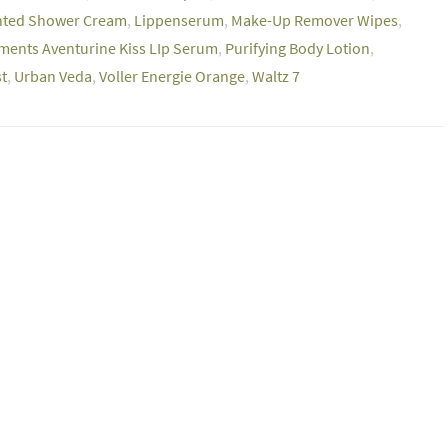
nted Shower Cream
,
Lippenserum
,
Make-Up Remover Wipes
,
ments Aventurine Kiss LIp Serum
,
Purifying Body Lotion
,
st
,
Urban Veda
,
Voller Energie Orange
,
Waltz 7