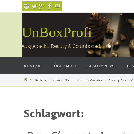
Zum
Inhalt
springen
UnBoxProfi
Ausgepackt! Beauty & Co unboxed
Zum
KONTAKT
ÜBER MICH
BEAUTY-NEWS
TE
Inhalt
springen
Home
Beiträge markiert "Pure Elements Aventurine Kiss LIp Serum"
Schlagwort: