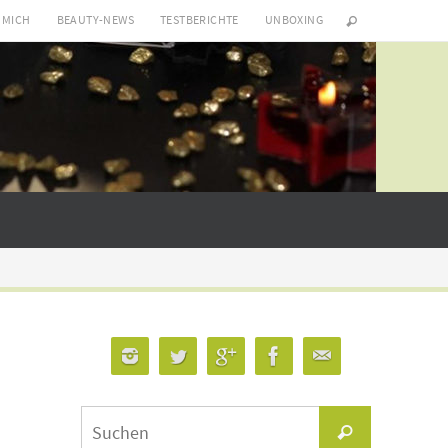
 MICH
BEAUTY-NEWS
TESTBERICHTE
UNBOXING
Suchen
Suchen
nach: