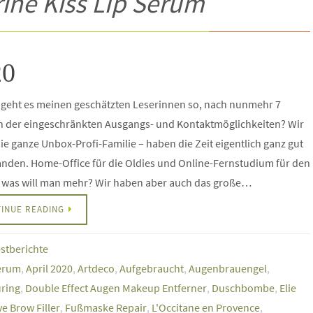
ine Kiss LIp Serum
20
 geht es meinen geschätzten Leserinnen so, nach nunmehr 7
 der eingeschränkten Ausgangs- und Kontaktmöglichkeiten? Wir
die ganze Unbox-Profi-Familie – haben die Zeit eigentlich ganz gut
nden. Home-Office für die Oldies und Online-Fernstudium für den
, was will man mehr? Wir haben aber auch das große…
INUE READING
estberichte
Serum
,
April 2020
,
Artdeco
,
Aufgebraucht
,
Augenbrauengel
,
ring
,
Double Effect Augen Makeup Entferner
,
Duschbombe
,
Elie
ye Brow Filler
,
Fußmaske Repair
,
L'Occitane en Provence
,