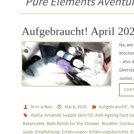
Pure Elements Aventur
Aufgebraucht! April 20
Na, wie
Wochen
– also 
übersta
Junior
CONT
N-in-a-Box
Mai 8, 2020
Aufgebraucht!
,
T
Aloha
,
Amande Supple Skin Oil
,
Anti-Ageing Face 
BalanceMe
,
Bath Bomb for the Shower
,
Breathe
,
Contou
Saab
,
Empfehlung
,
Erfahrungen
,
Erfahrungsberichte
,
E