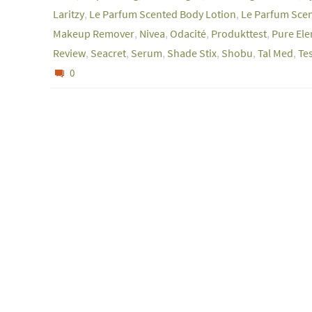
Laritzy
,
Le Parfum Scented Body Lotion
,
Le Parfum Sce
Makeup Remover
,
Nivea
,
Odacité
,
Produkttest
,
Pure Ele
Review
,
Seacret
,
Serum
,
Shade Stix
,
Shobu
,
Tal Med
,
Te
0