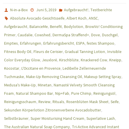
,
N-in-a-Box
Juni 5, 2019
Aufgebraucht!
Testberichte
,
,
,
Absolute Avocado Gesichtsseife
Albert Koch
ANSC
,
,
,
,
Aufgebraucht
BalanceMe
Benefit
Bodylotion
BrowVo! Conditioning
,
,
,
,
,
,
Primer
Caudalie
Cowshed
DermaSpa Straffend+
Dove
Duschgel
,
,
,
,
,
Empties
Erfahrungen
Erfahrungsbericht
ESPA
festes Shampoo
,
,
,
Fitness Body Oil
Fleurs de Cerisier
Gradual Tanning Lotion
Invisible
,
,
,
,
,
Color Everyday Glow
Jeuxloré
Kirschblüte
Knackered Cow
Kneipp
,
,
Kocostar
L'Occitane en Provence
Ledibelle Zellerneuernde
,
,
,
Tuchmaske
Make-Up Removing Cleansing Oil
Makeup Setting Spray
,
,
Medusa's Make-Up
Minetan
Namasté Velvety Smooth Cleansing
,
,
,
,
,
Foam
Natural Shampoo Bar
Nip+Fab
Pure Chimp
Reinigungsöl
,
,
,
,
,
Reinigungsschaum
Review
Rituals
Rosenblüten Mask Sheet
Seife
,
Sekunden Körperlotion Zitronenverbene Avocadobutter
,
,
,
Selbstbräuner
Super Moisturising Hand Cream
Superlative Lash
,
The Australian Natural Soap Company
Tri-Active Advanced Instant