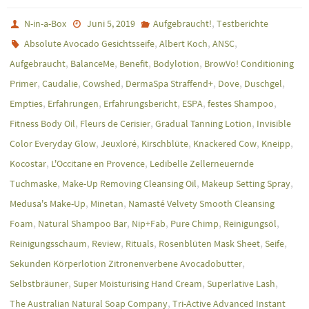
,
N-in-a-Box
Juni 5, 2019
Aufgebraucht!
Testberichte
,
,
,
Absolute Avocado Gesichtsseife
Albert Koch
ANSC
,
,
,
,
Aufgebraucht
BalanceMe
Benefit
Bodylotion
BrowVo! Conditioning
,
,
,
,
,
,
Primer
Caudalie
Cowshed
DermaSpa Straffend+
Dove
Duschgel
,
,
,
,
,
Empties
Erfahrungen
Erfahrungsbericht
ESPA
festes Shampoo
,
,
,
Fitness Body Oil
Fleurs de Cerisier
Gradual Tanning Lotion
Invisible
,
,
,
,
,
Color Everyday Glow
Jeuxloré
Kirschblüte
Knackered Cow
Kneipp
,
,
Kocostar
L'Occitane en Provence
Ledibelle Zellerneuernde
,
,
,
Tuchmaske
Make-Up Removing Cleansing Oil
Makeup Setting Spray
,
,
Medusa's Make-Up
Minetan
Namasté Velvety Smooth Cleansing
,
,
,
,
,
Foam
Natural Shampoo Bar
Nip+Fab
Pure Chimp
Reinigungsöl
,
,
,
,
,
Reinigungsschaum
Review
Rituals
Rosenblüten Mask Sheet
Seife
,
Sekunden Körperlotion Zitronenverbene Avocadobutter
,
,
,
Selbstbräuner
Super Moisturising Hand Cream
Superlative Lash
,
The Australian Natural Soap Company
Tri-Active Advanced Instant