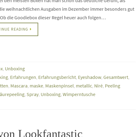
i den meisten Boxen hat man schon das deutliche Gefühl, als
die weihnachtlichen Ausgaben im Dezember immer besonders gut
. Ob die Goodiebox dieser Regel heuer auch folgen…
INUE READING
ox
,
Unboxing
king
,
Erfahrungen
,
Erfahrungsbericht
,
Eyeshadow
,
Gesamtwert
,
tten
,
Mascara
,
maske
,
Maskenpinsel
,
metallic
,
Niré
,
Peeling
äurepeeling
,
Spray
,
Unboxing
,
Wimperntusche
von Lookfantastic