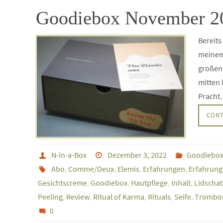
Goodiebox November 202
Bereits
meinem 
großen 
mitten 
Pracht.
CONT
N-in-a-Box
Dezember 3, 2022
Goodiebo
Abo
,
Comme/Deux
,
Elemis
,
Erfahrungen
,
Erfahrung
Gesichtscreme
,
Goodiebox
,
Hautpflege
,
Inhalt
,
Lidschat
Peeling
,
Review
,
Ritual of Karma
,
Rituals
,
Seife
,
Trombo
0