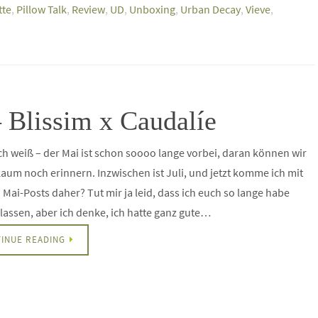
tte
,
Pillow Talk
,
Review
,
UD
,
Unboxing
,
Urban Decay
,
Vieve
,
 Blissim x Caudalíe
 ich weiß – der Mai ist schon soooo lange vorbei, daran können wir
kaum noch erinnern. Inzwischen ist Juli, und jetzt komme ich mit
Mai-Posts daher? Tut mir ja leid, dass ich euch so lange habe
lassen, aber ich denke, ich hatte ganz gute…
INUE READING