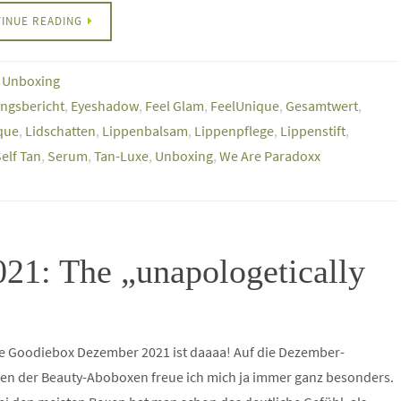
INUE READING
,
Unboxing
ngsbericht
,
Eyeshadow
,
Feel Glam
,
FeelUnique
,
Gesamtwert
,
que
,
Lidschatten
,
Lippenbalsam
,
Lippenpflege
,
Lippenstift
,
elf Tan
,
Serum
,
Tan-Luxe
,
Unboxing
,
We Are Paradoxx
1: The „unapologetically
ie Goodiebox Dezember 2021 ist daaaa! Auf die Dezember-
en der Beauty-Aboboxen freue ich mich ja immer ganz besonders.