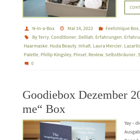
CONT
N-in-a-Box
Mai 14, 2022
FeelUnique Box
By Terry
,
Conditioner
,
Delilah
,
Erfahrungen
,
Erfahru
Haarmaske
,
Huda Beauty
,
Inhalt
,
Laura Mercier
,
Lazarti
Palette
,
Philip Kingsley
,
Pinsel
,
Review
,
Selbstbräuner
,
S
0
Goodiebox Dezember 202
me“ Box
Yay – d
Ausgab