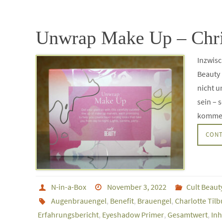
Unwrap Make Up – Chri
Inzwisc
Beauty 
nicht u
sein – 
kommen
CONT
N-in-a-Box
November 3, 2022
Cult Beaut
Augenbrauengel
,
Benefit
,
Brauengel
,
Charlotte Tilb
Erfahrungsbericht
,
Eyeshadow Primer
,
Gesamtwert
,
Inh