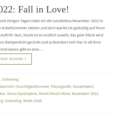
2: Fall in Love!
 seit einigen Tagen habe ich die Goodiebox November 2022 in
Arbeitszimmer stehen und dort wartet sie geduldig auf ihren
Auftritt. Nun, heute ist es endlich soweit, das gute Stück wird
ins Rampenlicht gerückt und präsentiert sich hier in all ihrer
 Und davon gibt es eine…
INUE READING
x
,
Unboxing
sbericht
,
Feuchtigkeitscreme
,
Flüssigseife
,
Gesamtwert
,
ten
,
Mono Eyeshadow
,
Moshi Moshi Mind
,
November 2022
,
rg
,
Unboxing
,
Wash cloth