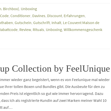
m. Birchbox)
,
Unboxing
Code
,
Conditioner
,
Davines
,
Discount
,
Erfahrungen
,
uthaben
,
Gutschein
,
Gutschrift
,
Inhalt
,
Le Couvent Maison de
Rabattcode
,
Review
,
Rituals
,
Unboxing
,
Willkommensgeschenk
p Collection by FeelUnique
 immer wieder ganz begeistert, wenn es von Feelunique mal wieder
ue ihrer tollen Boxen und Bundles gibt. Die Ausbeute für den zu
nden Preis ist eigentlich so gut wie immer hervorragend. Dazu
dass ich als registrierte Kundin auf zwei Marken meiner Wahl 10
tt auf…