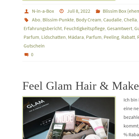
N-in-a-Box
Juli 8, 2022
Blissim Box (ehe
Abo
,
Blissim-Punkte
,
Body Cream
,
Caudalie
,
Chella
,
Erfahrungsbericht
,
Feuchtigkeitspflege
,
Gesamtwert
,
G
Parfum
,
Lidschatten
,
Mádara
,
Parfum
,
Peeling
,
Rabatt
,
Gutschein
0
Feel Glam Hair & Makeu
Ich bin
eine ne
bezahle
kommt, 
% Raba