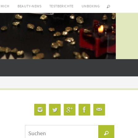
 MICH
BEAUTY-NEWS
TESTBERICHTE
UNBOXING
Suchen
Suchen
nach: