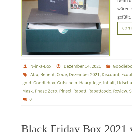
Denn be
wären 
gefüllt
CONT
N-in-a-Box
Dezember 14, 2021
Goodieb
Abo
,
Benefit
,
Code
,
Dezember 2021
,
Discount
,
Ecoo
gold
,
Goodiebox
,
Gutschein
,
Haarpflege
,
Inhalt
,
Lidscha
Mask
,
Phase Zero
,
Pinsel
,
Rabatt
,
Rabattcode
,
Review
,
S
0
Black Friday Box 2021 