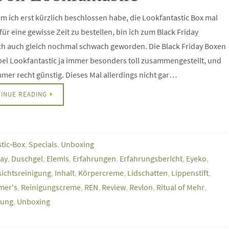
 ich erst kürzlich beschlossen habe, die Lookfantastic Box mal
für eine gewisse Zeit zu bestellen, bin ich zum Black Friday
ch auch gleich nochmal schwach geworden. Die Black Friday Boxen
ei Lookfantastic ja immer besonders toll zusammengestellt, und
mer recht günstig. Dieses Mal allerdings nicht gar…
INUE READING
tic-Box
,
Specials
,
Unboxing
day
,
Duschgel
,
Elemis
,
Erfahrungen
,
Erfahrungsbericht
,
Eyeko
,
ichtsreinigung
,
Inhalt
,
Körpercreme
,
Lidschatten
,
Lippenstift
,
mer's
,
Reinigungscreme
,
REN
,
Review
,
Revlon
,
Ritual of Mehr
,
gung
,
Unboxing