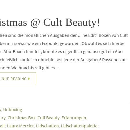
stmas @ Cult Beauty!
hen sind die monatlichen Ausgaben der „The Edit“ Boxen von Cult
bei mir sowas wie ein Fixpunkt geworden. Obwohl es sich hierbei
m Abo-Boxen handelt, könnte es eigentlich genauso gut ein Abo
schließlich kaufe ich ohnehin fast jede der Ausgaben! Passend zur
den Weihnachtszeit gibt es…
INUE READING
y
,
Unboxing
ury
,
Christmas Box
,
Cult Beauty
,
Erfahrungen
,
alt
,
Laura Mercier
,
Lidschatten
,
Lidschattenpalette
,