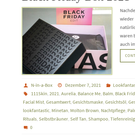
Nachdem
wieder 
natürli
waren b
auch im
CONT
N-in-a-Box
Dezember 7, 2021
Lookfantas
111Skin
,
2021
,
Aurelia
,
Balance Me
,
Balm
,
Black Fri
Facial Mist
,
Gesamtwert
,
Gesichtsmaske
,
Gesichtsöl
,
Ges
lookfantastic
,
Minetan
,
Molton Brown
,
Nachtpflege
,
Pal
Rituals
,
Selbstbräuner
,
Self Tan
,
Shampoo
,
Tiefenreini
0