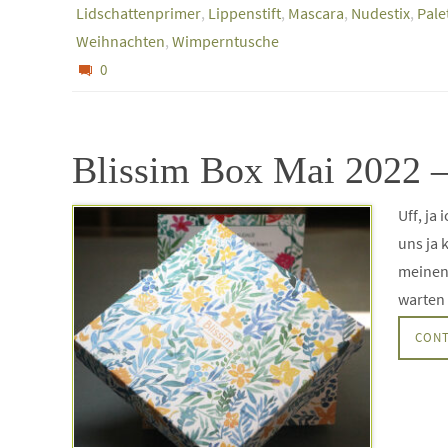
Lidschattenprimer
,
Lippenstift
,
Mascara
,
Nudestix
,
Pale
Weihnachten
,
Wimperntusche
0
Blissim Box Mai 2022 –
Uff, ja
uns ja 
meinen 
warten 
CONT