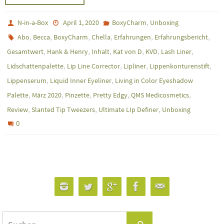
,
N-in-a-Box
April 1, 2020
BoxyCharm
Unboxing
,
,
,
,
,
,
Abo
Becca
BoxyCharm
Chella
Erfahrungen
Erfahrungsbericht
,
,
,
,
,
,
Gesamtwert
Hank & Henry
Inhalt
Kat von D
KVD
Lash Liner
,
,
,
,
Lidschattenpalette
Lip Line Corrector
Lipliner
Lippenkonturenstift
,
,
Lippenserum
Liquid Inner Eyeliner
Living in Color Eyeshadow
,
,
,
,
,
Palette
März 2020
Pinzette
Pretty Edgy
QMS Medicosmetics
,
,
,
Review
Slanted Tip Tweezers
Ultimate LIp Definer
Unboxing
0
Suchen