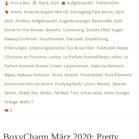
,
N-in-a-Box
Mai 8, 2020
Aufgebraucht!
Testberichte
,
,
,
Aloha
Amande Supple Skin Oil
Anti-Ageing Face Serum
April
,
,
,
,
,
2020
Artdeco
Aufgebraucht
Augenbrauengel
BalanceMe
Bath
,
,
,
Bomb for the Shower
Breathe
Contouring
Double Effect Augen
,
,
,
,
Makeup Entferner
Duschbombe
Elie Saab
Empfehlung
,
,
,
,
Erfahrungen
Erfahrungsberichte
Eye Brow Filler
Fußmaske Repair
,
,
,
L'Occitane en Provence
Laritzy
Le Parfum Scented Body Lotion
Le
,
,
Parfum Scented Shower Cream
Lippenserum
Make-Up Remover
,
,
,
,
,
Wipes
Makeup Remover
Nivea
Odacité
Produkttest
Pure Elements
,
,
,
,
Aventurine Kiss LIp Serum
Purifying Body Lotion
Review
Seacret
,
,
,
,
,
,
Serum
Shade Stix
Shobu
Tal Med
Test
Urban Veda
Voller Energie
,
Orange
Waltz 7
0
BoxyCharm März 2020: Pretty