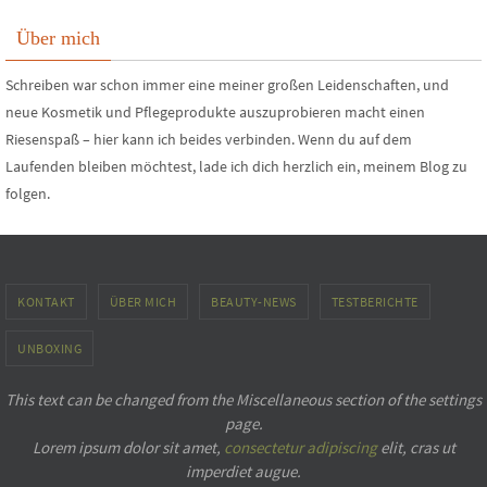
Über mich
Schreiben war schon immer eine meiner großen Leidenschaften, und
neue Kosmetik und Pflegeprodukte auszuprobieren macht einen
Riesenspaß – hier kann ich beides verbinden. Wenn du auf dem
Laufenden bleiben möchtest, lade ich dich herzlich ein, meinem Blog zu
folgen.
KONTAKT
ÜBER MICH
BEAUTY-NEWS
TESTBERICHTE
UNBOXING
This text can be changed from the Miscellaneous section of the settings
page.
Lorem ipsum
dolor sit amet,
consectetur adipiscing
elit, cras ut
imperdiet augue.