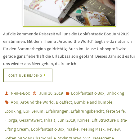
Auf die kommende Reisezeit will uns die Lookfantastic Box Juni 2019
einstimmen. Mit dem Thema „Around the World“ liegt sie da natürlich
für den Sommerbeginn goldrichtig. Auch im Hause Unboxprofi wird
gerade ganz fieberhaft die Urlaubssaison geplant. Dieses Jahr soll es für
uns wieder ans Meer gehen, da freue ich…
CONTINUE READING
,
N-in-a-Box
Juni 10, 2019
Lookfantastic-Box
Unboxing
,
,
,
,
Abo
Around the World
BioEffect
Bumble and bumble
,
,
,
,
,
Ecooking
EGF Serum
Erfahrungen
Erfahrungsbericht
feste Seife
,
,
,
,
,
Filorga
Gesamtwert
Inhalt
Juni 2019
Korres
Lift Structure Ultra-
,
,
,
,
,
Lifting Cream
Lookfantastic-Box
maske
Peeling Mask
Review
,
,
,
,
Softening Soap Chamomille
Stylingspray
SVR
Tagescreme