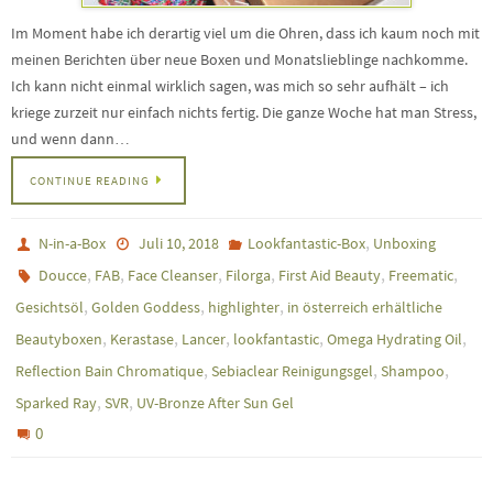
Im Moment habe ich derartig viel um die Ohren, dass ich kaum noch mit
meinen Berichten über neue Boxen und Monatslieblinge nachkomme.
Ich kann nicht einmal wirklich sagen, was mich so sehr aufhält – ich
kriege zurzeit nur einfach nichts fertig. Die ganze Woche hat man Stress,
und wenn dann…
CONTINUE READING
,
N-in-a-Box
Juli 10, 2018
Lookfantastic-Box
Unboxing
,
,
,
,
,
,
Doucce
FAB
Face Cleanser
Filorga
First Aid Beauty
Freematic
,
,
,
Gesichtsöl
Golden Goddess
highlighter
in österreich erhältliche
,
,
,
,
,
Beautyboxen
Kerastase
Lancer
lookfantastic
Omega Hydrating Oil
,
,
,
Reflection Bain Chromatique
Sebiaclear Reinigungsgel
Shampoo
,
,
Sparked Ray
SVR
UV-Bronze After Sun Gel
0