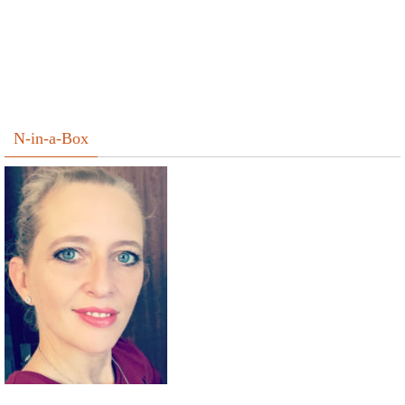
N-in-a-Box