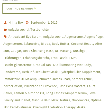
CONTINUE READING
N-in-a-Box
September 1, 2019
,
Aufgebraucht!
Testberichte
,
,
,
,
Antioxidant Eye Serum
Aufgebraucht
Augencreme
Augenpflege
,
,
,
,
Augenserum
BalanceMe
Bilboa
Body Butter
Coconut Beauty After
,
,
,
,
,
Sun
Cougar
Deep Cleansing Mask
Dr. Massing
Duschgel
,
,
,
,
Erfahrungen
Erfahrungsbericht
Erno Laszlo
ESPA
,
,
Feuchtigkeitscreme
Gradual Tan H2O Illuminating Mist Body
,
,
,
Handcreme
Herb Infused Sheet Mask
Hydraphel Skin Supplement
,
,
,
Immortelle Oil Makeup Remover
James Read
Körper Creme
,
,
,
Körperlotion
L'Occitane en Provence
Lash Boss Mascara
Laura
,
,
,
Geller
Lemon & Almond Oil
Long Lashes Wimpernserum
Love
,
,
,
,
,
Beauty and Planet
Masque BAR
Mexx
Natura
Omorovicza
Optimal
,
,
Skin ProMoisturiser
Overnight Hydration Therapy Maske