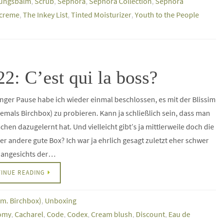
gungsbalm
,
Scrub
,
Sephora
,
Sephora Collection
,
Sephora
creme
,
The Inkey List
,
Tinted Moisturizer
,
Youth to the People
2: C’est qui la boss?
nger Pause habe ich wieder einmal beschlossen, es mit der Blissim
emals Birchbox) zu probieren. Kann ja schließlich sein, dass man
schen dazugelernt hat. Und vielleicht gibt’s ja mittlerweile doch die
er andere gute Box? Ich war ja ehrlich gesagt zuletzt eher schwer
rt angesichts der…
INUE READING
em. Birchbox)
,
Unboxing
omy
,
Cacharel
,
Code
,
Codex
,
Cream blush
,
Discount
,
Eau de