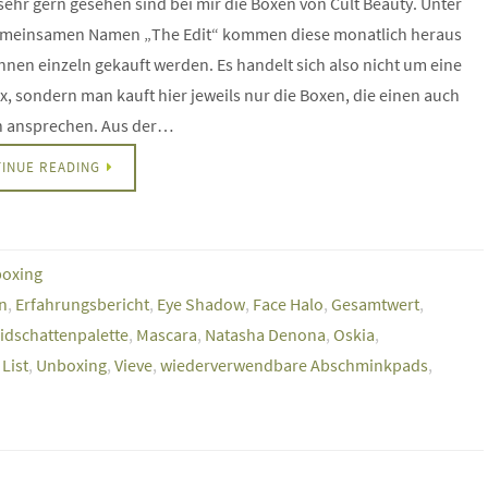
ehr gern gesehen sind bei mir die Boxen von Cult Beauty. Unter
meinsamen Namen „The Edit“ kommen diese monatlich heraus
nen einzeln gekauft werden. Es handelt sich also nicht um eine
, sondern man kauft hier jeweils nur die Boxen, die einen auch
ch ansprechen. Aus der…
INUE READING
oxing
n
,
Erfahrungsbericht
,
Eye Shadow
,
Face Halo
,
Gesamtwert
,
idschattenpalette
,
Mascara
,
Natasha Denona
,
Oskia
,
List
,
Unboxing
,
Vieve
,
wiederverwendbare Abschminkpads
,