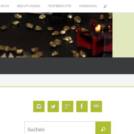
 MICH
BEAUTY-NEWS
TESTBERICHTE
UNBOXING
Suchen
Suchen
nach: