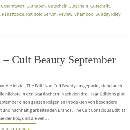
,
Gesamtwert
,
Guthaben
,
Gutschein Gutschein
,
Gutschrift
,
,
Rabattcode
,
Retinoid Serum
,
Review
,
Shampoo
,
Sunday Riley
,
t – Cult Beauty September
r die letzte „The Edit“ von Cult Beauty ausgepackt, stand auch
ie nächste in den Startlöchern! Nach den drei Haar-Editions gibt
September einen ganzen Reigen an Produkten von besonders
 und nachhaltig arbeitenden Brands. The Cult Conscious Edit ist
e der Box, und die will…
INUE READING