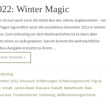
22: Winter Magic
r ist nun auch noch die letzte Box des Jahres angekommen – vor
 Tagen lag endlich auch die Goodiebox Dezember 2022 in meiner
ox. Zum Unboxing vor dem Weihnachtsfest ist es dann aber
em schon zu spät gewesen. Darum kommt die weihnachtliche
box-Ausgabe erst jetzt zu ihrem…
INUE READING
nboxing
ember 2022
,
Discount
,
Erfahrungen
,
Erfahrungsbericht
,
Figs &
e
,
Inhalt
,
James Read
,
Mascara
,
Rabatt
,
Rabattcode
,
Raw
Sui Ava
,
Trockenbürste
,
Unboxing
,
Willkommensgeschenk
,