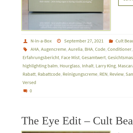
N-in-a-Box
September 27, 2021
Cult Bea
AHA
,
Augencreme
,
Aurelia
,
BHA
,
Code
,
Conditioner
Erfahrungsbericht
,
Face Mist
,
Gesamtwert
,
Gesichtsma
highlighting balm
,
Hourglass
,
Inhalt
,
Larry King
,
Mascar
Rabatt
,
Rabattcode
,
Reinigungscreme
,
REN
,
Review
,
San
Versed
0
The Eye Edit – Cult Bea