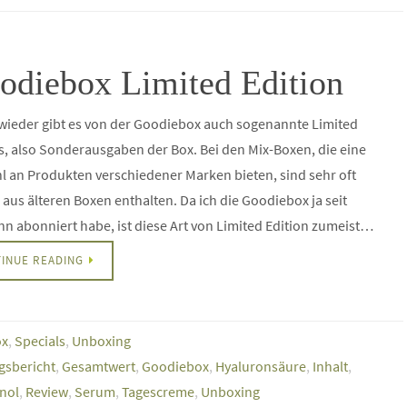
odiebox Limited Edition
wieder gibt es von der Goodiebox auch sogenannte Limited
s, also Sonderausgaben der Box. Bei den Mix-Boxen, die eine
 an Produkten verschiedener Marken bieten, sind sehr oft
aus älteren Boxen enthalten. Da ich die Goodiebox ja seit
n abonniert habe, ist diese Art von Limited Edition zumeist…
INUE READING
ox
,
Specials
,
Unboxing
gsbericht
,
Gesamtwert
,
Goodiebox
,
Hyaluronsäure
,
Inhalt
,
inol
,
Review
,
Serum
,
Tagescreme
,
Unboxing