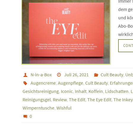
Immer s
dem ge
und kön
Abo-Box
wirkli
CONT
N-in-a-Box
Juli 26, 2021
Cult Beauty
,
Unb
Augencreme
,
Augenpflege
,
Cult Beauty
,
Erfahrunge
Gesichtsreinigung
,
Iconic
,
Inhalt
,
Koffein
,
Lidschatten
,
L
Reinigungsgel
,
Review
,
The Edit
,
The Eye Edit
,
The Inkey 
Wimperntusche
,
Wishful
0