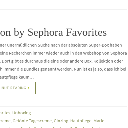
on by Sephora Favorites
iner unermüdlichen Suche nach der absoluten Super-Box haben
eine Recherchen immer wieder auch in den Webshop von Sephora
. Dort gibt es durchaus die eine oder andere Box, Kollektion oder
h immer die Bundles genannt werden. Nun ist es ja so, dass ich bei
Hautpflege kaum…
INUE READING
orites
,
Unboxing
creme
,
Getönte Tagescreme
,
Ginzing
,
Hautpflege
,
Mario