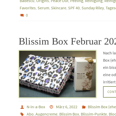
Badescu
,
Origins
,
Peace Out
,
Peeling
,
Reinigung
,
Reini
Favorites
,
Serum
,
Skincare
,
SPF 40
,
Sunday Riley
,
Tages
0
Blissim Box Februar 202
Nach la
Box (eh
ein bis
eine od
irritie
CONT
N-in-a-Box
März 6, 2022
Blissim Box (eh
Abo
,
Augencreme
,
Blissim Box
,
Blissim-Punkte
,
Blo