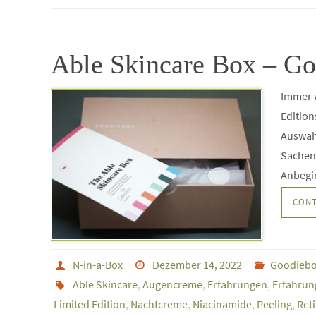
Able Skincare Box – Go
Immer 
Edition
Auswahl
Sachen 
Anbegin
CONT
N-in-a-Box
Dezember 14, 2022
Goodieb
Able Skincare
,
Augencreme
,
Erfahrungen
,
Erfahrun
Limited Edition
,
Nachtcreme
,
Niacinamide
,
Peeling
,
Ret