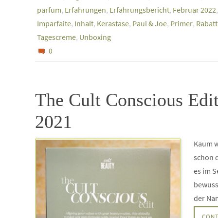
parfum
,
Erfahrungen
,
Erfahrungsbericht
,
Februar 2022
Imparfaite
,
Inhalt
,
Kerastase
,
Paul & Joe
,
Primer
,
Rabatt
Tagescreme
,
Unboxing
0
The Cult Conscious Edi
2021
Kaum wa
schon d
es im 
bewusst
der Nam
CONT