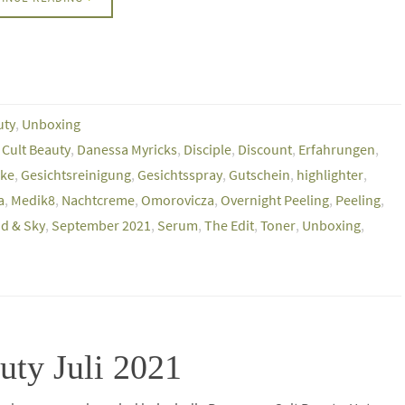
uty
,
Unboxing
,
Cult Beauty
,
Danessa Myricks
,
Disciple
,
Discount
,
Erfahrungen
,
ske
,
Gesichtsreinigung
,
Gesichtsspray
,
Gutschein
,
highlighter
,
a
,
Medik8
,
Nachtcreme
,
Omorovicza
,
Overnight Peeling
,
Peeling
,
d & Sky
,
September 2021
,
Serum
,
The Edit
,
Toner
,
Unboxing
,
uty Juli 2021