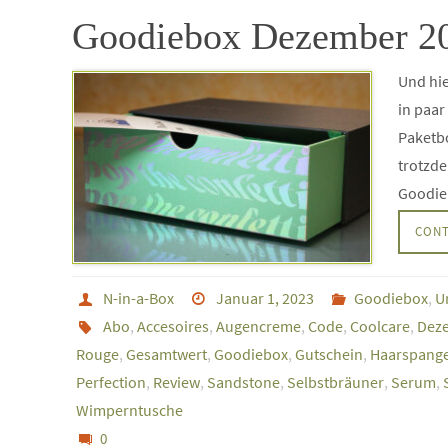
Goodiebox Dezember 20
Und hie
in paar
Paketb
trotzd
Goodie
CONT
N-in-a-Box
Januar 1, 2023
Goodiebox
,
U
Abo
,
Accesoires
,
Augencreme
,
Code
,
Coolcare
,
Dez
Rouge
,
Gesamtwert
,
Goodiebox
,
Gutschein
,
Haarspang
Perfection
,
Review
,
Sandstone
,
Selbstbräuner
,
Serum
,
Wimperntusche
0