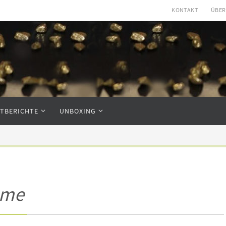
KONTAKT
ÜBER
STBERICHTE
UNBOXING
eme