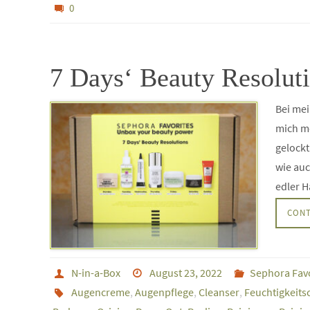
0
7 Days‘ Beauty Resoluti
Bei me
mich m
gelockt
wie auc
edler 
CONT
N-in-a-Box
August 23, 2022
Sephora Fav
Augencreme
,
Augenpflege
,
Cleanser
,
Feuchtigkeits