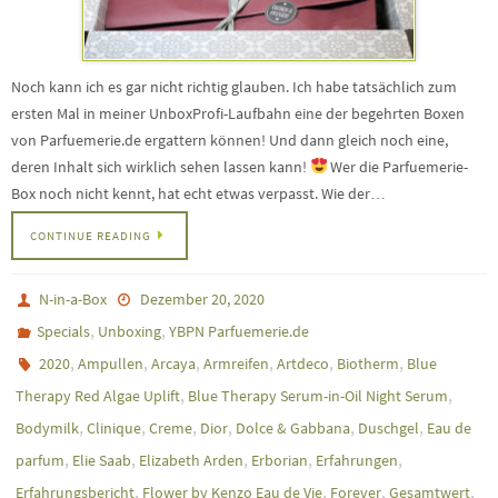
Noch kann ich es gar nicht richtig glauben. Ich habe tatsächlich zum
ersten Mal in meiner UnboxProfi-Laufbahn eine der begehrten Boxen
von Parfuemerie.de ergattern können! Und dann gleich noch eine,
deren Inhalt sich wirklich sehen lassen kann!
Wer die Parfuemerie-
Box noch nicht kennt, hat echt etwas verpasst. Wie der…
CONTINUE READING
N-in-a-Box
Dezember 20, 2020
,
,
Specials
Unboxing
YBPN Parfuemerie.de
,
,
,
,
,
,
2020
Ampullen
Arcaya
Armreifen
Artdeco
Biotherm
Blue
,
,
Therapy Red Algae Uplift
Blue Therapy Serum-in-Oil Night Serum
,
,
,
,
,
,
Bodymilk
Clinique
Creme
Dior
Dolce & Gabbana
Duschgel
Eau de
,
,
,
,
,
parfum
Elie Saab
Elizabeth Arden
Erborian
Erfahrungen
,
,
,
,
Erfahrungsbericht
Flower by Kenzo Eau de Vie
Forever
Gesamtwert