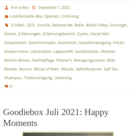
N-in-a-Box
Dezember 7, 2021
,
,
Lookfantastic-Box
Specials
Unboxing
,
,
,
,
,
,
,
111Skin
2021
Aurelia
Balance Me
Balm
Black Friday
Duschgel
,
,
,
,
,
Elemis
Erfahrungen
Erfahrungsbericht
Eyeko
Facial Mist
,
,
,
,
,
Gesamtwert
Gesichtsmaske
Gesichtsöl
Gesichtsreinigung
Inhalt
,
,
,
,
,
Körpercreme
Lidschatten
Lippenstift
lookfantastic
Minetan
,
,
,
,
,
Molton Brown
Nachtpflege
Palmer's
Reinigungscreme
REN
,
,
,
,
,
,
Review
Revlon
Ritual of Mehr
Rituals
Selbstbräuner
Self Tan
,
,
Shampoo
Tiefenreinigung
Unboxing
0
Goodiebox Juli 2021: Happy
Moments