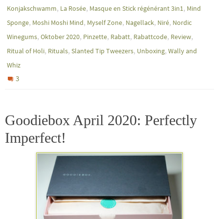
,
,
,
Konjakschwamm
La Rosée
Masque en Stick régénérant 3in1
Mind
,
,
,
,
,
Sponge
Moshi Moshi Mind
Myself Zone
Nagellack
Niré
Nordic
,
,
,
,
,
,
Winegums
Oktober 2020
Pinzette
Rabatt
Rabattcode
Review
,
,
,
,
Ritual of Holi
Rituals
Slanted Tip Tweezers
Unboxing
Wally and
Whiz
3
Goodiebox April 2020: Perfectly
Imperfect!