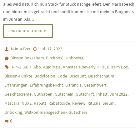
alles wird natürlich nun Stück für Stück nachgeliefert. Den Mai habe ich
nun hinter mich gebracht und somit komme ich mit meinen Blogposts
im Juni an. Als…
CONTINUE READING
N-in-a-Box
Juli 17, 2022
,
Blissim Box (ehem. Birchbox)
Unboxing
,
,
,
,
,
,
3-in-1
ABH
Abo
Algologie
Anastasia Beverly Hills
Blissim Box
,
,
,
,
,
Blissim-Punkte
Bodylotion
Code
Discount
Duschschaum
,
,
,
,
Erfahrungen
Erfahrungsbericht
Garancia
Gesamtwert
,
,
,
,
,
,
Gesichtscreme
Guthaben
Gutschein
Gutschrift
Inhalt
Juni 2022
,
,
,
,
,
,
,
Mascara
NUXE
Rabatt
Rabattcode
Review
Rituals
Serum
,
Unboxing
Willkommensgeschenk Gutschein
0