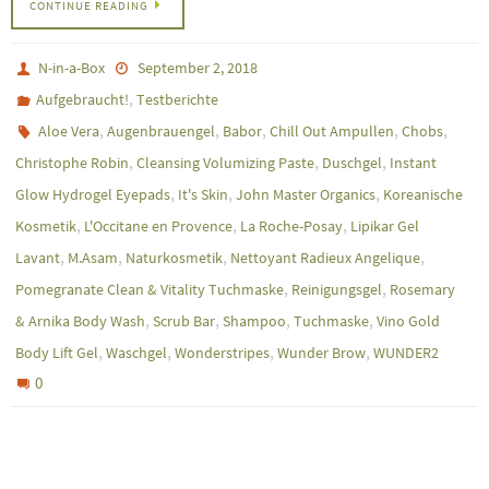
CONTINUE READING
N-in-a-Box
September 2, 2018
,
Aufgebraucht!
Testberichte
,
,
,
,
,
Aloe Vera
Augenbrauengel
Babor
Chill Out Ampullen
Chobs
,
,
,
Christophe Robin
Cleansing Volumizing Paste
Duschgel
Instant
,
,
,
Glow Hydrogel Eyepads
It's Skin
John Master Organics
Koreanische
,
,
,
Kosmetik
L'Occitane en Provence
La Roche-Posay
Lipikar Gel
,
,
,
,
Lavant
M.Asam
Naturkosmetik
Nettoyant Radieux Angelique
,
,
Pomegranate Clean & Vitality Tuchmaske
Reinigungsgel
Rosemary
,
,
,
,
& Arnika Body Wash
Scrub Bar
Shampoo
Tuchmaske
Vino Gold
,
,
,
,
Body Lift Gel
Waschgel
Wonderstripes
Wunder Brow
WUNDER2
0