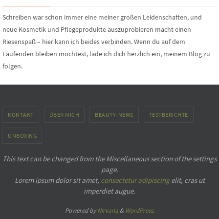
Schreiben war schon immer eine meiner großen Leidenschaften, und
neue Kosmetik und Pflegeprodukte auszuprobieren macht einen
Riesenspaß – hier kann ich beides verbinden. Wenn du auf dem
Laufenden bleiben möchtest, lade ich dich herzlich ein, meinem Blog zu
folgen.
KONTAKT
ÜBER MICH
BEAUTY-NEWS
TESTBERICHTE
UNBOXING
This text can be changed from the Miscellaneous section of the settings
page.
Lorem ipsum
dolor sit amet,
consectetur adipiscing
elit, cras ut
imperdiet augue.
Powered by
Nirvana
&
WordPress.