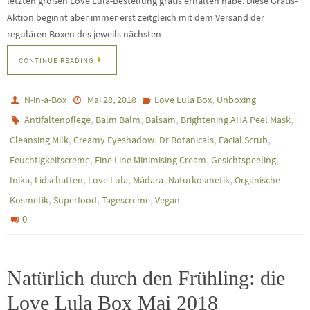
letzten großen Love Lula-Bestellung gratis erhalten habe. Diese Gratis-
Aktion beginnt aber immer erst zeitgleich mit dem Versand der
regulären Boxen des jeweils nächsten…
CONTINUE READING
,
N-in-a-Box
Mai 28, 2018
Love Lula Box
Unboxing
,
,
,
,
Antifaltenpflege
Balm Balm
Balsam
Brightening AHA Peel Mask
,
,
,
,
Cleansing Milk
Creamy Eyeshadow
Dr Botanicals
Facial Scrub
,
,
,
Feuchtigkeitscreme
Fine Line Minimising Cream
Gesichtspeeling
,
,
,
,
,
Inika
Lidschatten
Love Lula
Mádara
Naturkosmetik
Organische
,
,
,
Kosmetik
Superfood
Tagescreme
Vegan
0
Natürlich durch den Frühling: die
Love Lula Box Mai 2018