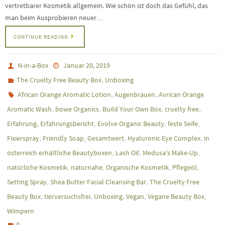
vertretbarer Kosmetik allgemein. Wie schön ist doch das Gefühl, das
man beim Ausprobieren neuer…
CONTINUE READING
N-in-a-Box
Januar 20, 2019
,
The Cruelty Free Beauty Box
Unboxing
,
,
African Orange Aromatic Lotion
Augenbrauen
Avrican Orange
,
,
,
,
Aromatic Wash
bowe Organics
Build Your Own Box
cruelty free
,
,
,
,
Erfahrung
Erfahrungsbericht
Evolve Organic Beauty
feste Seife
,
,
,
,
Fixierspray
Friendly Soap
Gesamtwert
Hyaluronic Eye Complex
in
,
,
,
österreich erhältliche Beautyboxen
Lash Oil
Medusa's Make-Up
,
,
,
,
natürliche Kosmetik
naturnahe
Organische Kosmetik
Pflegeöl
,
,
Setting Spray
Shea Butter Facial Cleansing Bar
The Cruelty Free
,
,
,
,
,
Beauty Box
tierversuchsfrei
Unboxing
Vegan
Vegane Beauty Box
Wimpern
0