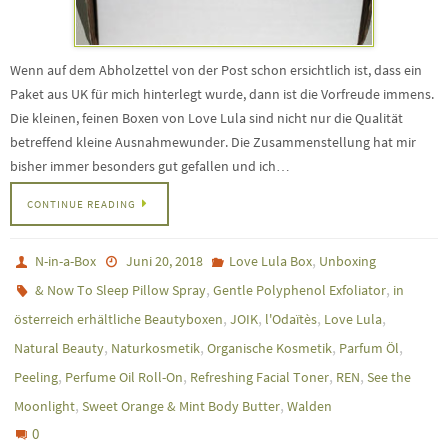
Wenn auf dem Abholzettel von der Post schon ersichtlich ist, dass ein
Paket aus UK für mich hinterlegt wurde, dann ist die Vorfreude immens.
Die kleinen, feinen Boxen von Love Lula sind nicht nur die Qualität
betreffend kleine Ausnahmewunder. Die Zusammenstellung hat mir
bisher immer besonders gut gefallen und ich…
CONTINUE READING
,
N-in-a-Box
Juni 20, 2018
Love Lula Box
Unboxing
,
,
& Now To Sleep Pillow Spray
Gentle Polyphenol Exfoliator
in
,
,
,
,
österreich erhältliche Beautyboxen
JOIK
l'Odaïtès
Love Lula
,
,
,
,
Natural Beauty
Naturkosmetik
Organische Kosmetik
Parfum Öl
,
,
,
,
Peeling
Perfume Oil Roll-On
Refreshing Facial Toner
REN
See the
,
,
Moonlight
Sweet Orange & Mint Body Butter
Walden
0