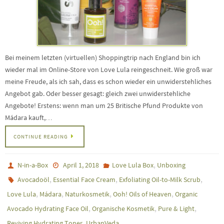
Bei meinem letzten (virtuellen) Shoppingtrip nach England bin ich
wieder mal im Online-Store von Love Lula reingeschneit. Wie groß war
meine Freude, als ich sah, dass es schon wieder ein unwiderstehliches
Angebot gab. Oder besser gesagt: gleich zwei unwiderstehliche
Angebote! Erstens: wenn man um 25 Britische Pfund Produkte von
Mádara kauft,…
CONTINUE READING
,
N-in-a-Box
April 1, 2018
Love Lula Box
Unboxing
,
,
,
Avocadoöl
Essential Face Cream
Exfoliating Oil-to-Milk Scrub
,
,
,
,
Love Lula
Mádara
Naturkosmetik
Ooh! Oils of Heaven
Organic
,
,
,
Avocado Hydrating Face Oil
Organische Kosmetik
Pure & Light
,
Reviving Hydrating Toner
UrbanVeda