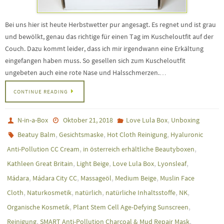
Bei uns hier ist heute Herbstwetter pur angesagt. Es regnet und ist grau
und bewölkt, genau das richtige für einen Tag im Kuscheloutfit auf der
Couch. Dazu kommt leider, dass ich mir irgendwann eine Erkältung
eingefangen haben muss. So gesellen sich zum Kuscheloutfit
ungebeten auch eine rote Nase und Halsschmerzen.…
CONTINUE READING
,
N-in-a-Box
Oktober 21, 2018
Love Lula Box
Unboxing
,
,
,
Beatuy Balm
Gesichtsmaske
Hot Cloth Reinigung
Hyaluronic
,
,
Anti-Pollution CC Cream
in österreich erhältliche Beautyboxen
,
,
,
,
Kathleen Great Britain
Light Beige
Love Lula Box
Lyonsleaf
,
,
,
,
Mádara
Mádara City CC
Massageöl
Medium Beige
Muslin Face
,
,
,
,
,
Cloth
Naturkosmetik
natürlich
natürliche Inhaltsstoffe
NK
,
,
Organische Kosmetik
Plant Stem Cell Age-Defying Sunscreen
,
,
Reinigung
SMART Anti-Pollution Charcoal & Mud Repair Mask