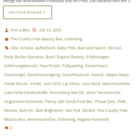
Menge der enthaltenen Produkte und im Preis. Die Variante Mini mit 3…
CONTINUE READING
N-in-a-Box
Juli 13, 2019
,
The Cruelty Free Beauty Box
Unboxing
,
,
,
,
,
,
Abo
Articka
aufhellend
Baby Pink
Bain and Savon
Bio-Gel
,
,
,
Body Butter Espresso
Bumi Organic Beauty
Erfahrungen
,
,
,
,
Erfahrungsbericht
Face Polish
Fußpeeling
Gesamtwert
,
,
,
,
Gesichtsgel
Gesichtsreinigung
Gesichtsserum
haaröl
Hippie Dippy
,
,
,
,
,
,
Facial Serum
Inhalt
Juni 2019
Lip Gloss
Love Byrd
Naturkosmetik
,
,
,
natürliche Inhaltsstoffe
Nourishing Hair Oil
ohne Tierversuche
,
,
,
,
Organische Kosmetik
Peony Salt Scrub Foot Bar
Phase Zero
PHB
,
,
,
,
,
Review
Roll-On
Skin Brightener
Skn Fed
Sknfed
The Cruelty Free
,
,
,
Beauty Box
tierversuchsfrei
Unboxing
Vegane Kosmetik
2