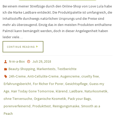
Bei einem meiner Streifzüge durch den Online-Shop von Love Lula habe
ich die Marke Laidbare entdeckt. Die Produktpalette ist umfangreich, die
Inhaltsstoffe durchwegs natürlichen Ursprungs und die Preise sind
mehr als überzeugend. Einzig das in den meisten Produkten enthaltene
Palmöl kann bemängelt werden, doch in dieser Angelegenheit haben
leider viele…
CONTINUE READING
N-in-a-Box
Juli 29, 2018
,
,
Beauty-Shopping
Markentests
Testberichte
,
,
,
,
24h-Creme
Anti-Cellulite-Creme
Augencreme
cruelty free
,
,
,
Erfahrungsbericht
For Richer For Porer
Gesichtspflege
Guess my
,
,
,
,
,
Age
Hair Today Gone Tomorrow
klärend
Laidbare
Naturkosmetik
,
,
,
ohne Tierversuche
Organische Kosmetik
Pack your Bags
,
,
,
porenverfeinernd
Produkttest
Reinigungsmaske
Smooth as a
Peach