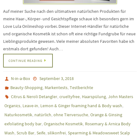
Auf meiner Suche nach den ultimativen natürlichen Produkten für
meine Haar-, Körper- und Gesichtspflege schaue ich besonders gern im
Love Lula Onlineshop vorbei. Dieser Internet-Händler für natürliche
und organische Kosmetik ist schon oft eine richtige Fundgrube für neue
Lieblingsprodukte gewesen. Viele meiner absoluten Favoriten habe ich
erstmals dort gefunden! Auch…
CONTINUE READING
N-in-a-Box
September 3, 2018
,
,
Beauty-Shopping
Markentests
Testberichte
,
,
,
Citrus & Neroli Detangler
crueltyfree
Haarspülung
John Masters
,
,
,
Organics
Leave-in
Lemon & Ginger foaming hand & Body wash
,
,
,
Naturkosmetik
natürlich
ohne Tierversuche
Orange & Ginsing
,
,
exfoliating body bar
Organische Kosmetik
Rosemary & Arnica Body
,
,
,
,
Wash
Scrub Bar
Seife
silikonfrei
Spearming & Meadowsweet Scalp