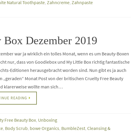
ite Natural Toothpaste
,
Zahncreme
,
Zahnpaste
ty Box Dezember 2019
ember war ja wirklich ein tolles Monat, wenn es um Beauty-Boxen
icht nur, dass von Goodiebox und My Little Box richtig fantastische
hts-Editionen herausgebracht worden sind. Nun gibt es ja auch
m „geraden“ Monat Post von der britischen Cruelty Free Beauty
d klarerweise wollte man sich…
INUE READING
ty Free Beauty Box
,
Unboxing
ce
,
Body Scrub
,
bowe Organics
,
BumbleZest
,
Cleansing &