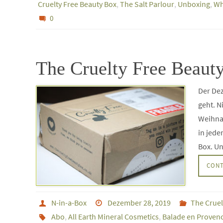
Cruelty Free Beauty Box
,
The Salt Parlour
,
Unboxing
,
Wh
0
The Cruelty Free Beau
Der Dez
geht. N
Weihnac
in jede
Box. Un
CONT
N-in-a-Box
Dezember 28, 2019
The Cruel
Abo
,
All Earth Mineral Cosmetics
,
Balade en Proven