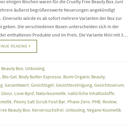
or einigen Wochen waren für die Cruelty Free Beauty Box Juni
ehrere äußerst begrüßenswerte Neuerungen angekündigt
 Einerseits würde es ab sofort mehrere Varianten der Box zur
 geben. Die verschiedenen Boxen unterscheiden sich in der
er enthaltenen Produkte und im Preis. Die Variante Mini mit 3…
INUE READING
e Beauty Box
,
Unboxing
,
Bio-Gel
,
Body Butter Espresso
,
Bumi Organic Beauty
,
ng
,
Gesamtwert
,
Gesichtsgel
,
Gesichtsreinigung
,
Gesichtsserum
,
p Gloss
,
Love Byrd
,
Naturkosmetik
,
natürliche Inhaltsstoffe
,
smetik
,
Peony Salt Scrub Foot Bar
,
Phase Zero
,
PHB
,
Review
,
Free Beauty Box
,
tierversuchsfrei
,
Unboxing
,
Vegane Kosmetik