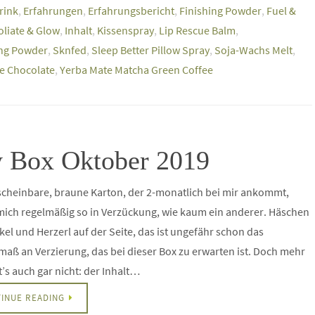
rink
,
Erfahrungen
,
Erfahrungsbericht
,
Finishing Powder
,
Fuel &
oliate & Glow
,
Inhalt
,
Kissenspray
,
Lip Rescue Balm
,
ing Powder
,
Sknfed
,
Sleep Better Pillow Spray
,
Soja-Wachs Melt
,
e Chocolate
,
Yerba Mate Matcha Green Coffee
y Box Oktober 2019
cheinbare, braune Karton, der 2-monatlich bei mir ankommt,
mich regelmäßig so in Verzückung, wie kaum ein anderer. Häschen
el und Herzerl auf der Seite, das ist ungefähr schon das
aß an Verzierung, das bei dieser Box zu erwarten ist. Doch mehr
’s auch gar nicht: der Inhalt…
INUE READING