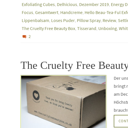
Exfoliating Cubes
,
Delhicious
,
Dezember 2019
,
Energy D
Focus
,
Gesamtwert
,
Handcreme
,
Hello Beau-Tea-Ful Exf
Lippenbalsam
,
Loses Puder
,
Pillow Spray
,
Review
,
Sett
The Cruelty Free Beauty Box
,
Tisserand
,
Unboxing
,
Whit
2
The Cruelty Free Beaut
Der uns
bringt 
am Deck
Höchstm
braucht
CONT