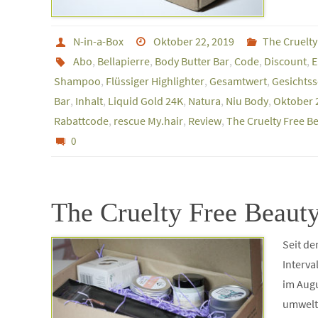
N-in-a-Box
Oktober 22, 2019
The Cruelty
Abo
,
Bellapierre
,
Body Butter Bar
,
Code
,
Discount
,
E
Shampoo
,
Flüssiger Highlighter
,
Gesamtwert
,
Gesichts
Bar
,
Inhalt
,
Liquid Gold 24K
,
Natura
,
Niu Body
,
Oktober 
Rabattcode
,
rescue My.hair
,
Review
,
The Cruelty Free B
0
The Cruelty Free Beaut
Seit de
Interva
im Augu
umweltf