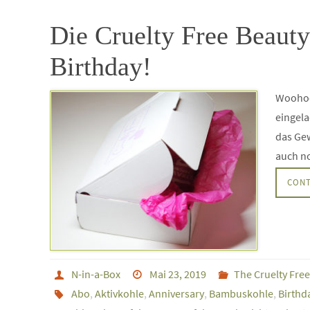
Die Cruelty Free Beaut
Birthday!
Woohooo
eingela
das Gew
auch no
CONT
N-in-a-Box
Mai 23, 2019
The Cruelty Fre
Abo
,
Aktivkohle
,
Anniversary
,
Bambuskohle
,
Birthd