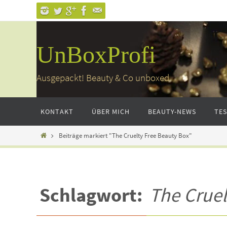
Zum
Inhalt
springen
UnBoxProfi
Ausgepackt! Beauty & Co unboxed
Zum
KONTAKT
ÜBER MICH
BEAUTY-NEWS
TE
Inhalt
springen
Home
Beiträge markiert "The Cruelty Free Beauty Box"
Schlagwort:
The Cruel