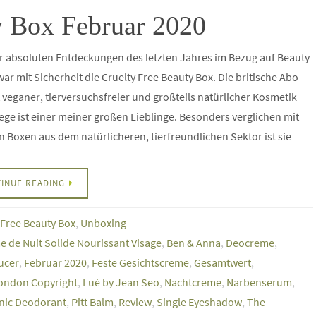
y Box Februar 2020
r absoluten Entdeckungen des letzten Jahres im Bezug auf Beauty
ar mit Sicherheit die Cruelty Free Beauty Box. Die britische Abo-
 veganer, tierversuchsfreier und großteils natürlicher Kosmetik
ege ist einer meiner großen Lieblinge. Besonders verglichen mit
 Boxen aus dem natürlicheren, tierfreundlichen Sektor ist sie
INUE READING
 Free Beauty Box
,
Unboxing
 de Nuit Solide Nourissant Visage
,
Ben & Anna
,
Deocreme
,
ucer
,
Februar 2020
,
Feste Gesichtscreme
,
Gesamtwert
,
ondon Copyright
,
Lué by Jean Seo
,
Nachtcreme
,
Narbenserum
,
nic Deodorant
,
Pitt Balm
,
Review
,
Single Eyeshadow
,
The