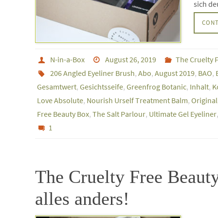
sich de
CONT
N-in-a-Box
August 26, 2019
The Cruelty 
206 Angled Eyeliner Brush
,
Abo
,
August 2019
,
BAO
,
Gesamtwert
,
Gesichtsseife
,
Greenfrog Botanic
,
Inhalt
,
K
Love Absolute
,
Nourish Urself Treatment Balm
,
Original
Free Beauty Box
,
The Salt Parlour
,
Ultimate Gel Eyeliner
1
The Cruelty Free Beauty
alles anders!