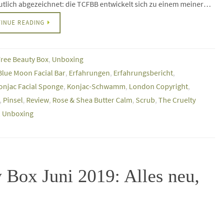
utlich abgezeichnet: die TCFBB entwickelt sich zu einem meiner…
INUE READING
Free Beauty Box
,
Unboxing
Blue Moon Facial Bar
,
Erfahrungen
,
Erfahrungsbericht
,
onjac Facial Sponge
,
Konjac-Schwamm
,
London Copyright
,
,
Pinsel
,
Review
,
Rose & Shea Butter Calm
,
Scrub
,
The Cruelty
,
Unboxing
 Box Juni 2019: Alles neu,