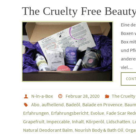
The Cruelty Free Beaut
Eine de
Boxen w
Box mit
und Pfl
anderen
viel…
CONT
N-in-a-Box
Februar 28, 2020
The Cruelty
Abo
,
aufhellend
,
Badeöl
,
Balade en Provence
,
Baume
Erfahrungen
,
Erfahrungsbericht
,
Evolue
,
Fade Scar Red
Grapefruit
,
Impeccable
,
Inhalt
,
Körperöl
,
Lidschatten
,
L
Natural Deodorant Balm
,
Nourish Body & Bath Oil
,
Orga