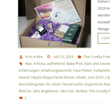
Schon v
2019 m
worden.
Auswahl
Menge d
CONT
N-in-a-Box
Juli 13, 2019
The Cruelty Fre
Abo
,
Articka
,
aufhellend
,
Baby Pink
,
Bain and Savon
Erfahrungen
,
Erfahrungsbericht
,
Face Polish
,
Fußpeeli
haaröl
,
Hippie Dippy Facial Serum
,
Inhalt
,
Juni 2019
,
Li
Nourishing Hair Oil
,
ohne Tierversuche
,
Organische Ko
Roll-On
,
Skin Brightener
,
Skn Fed
,
Sknfed
,
The Cruelty 
2