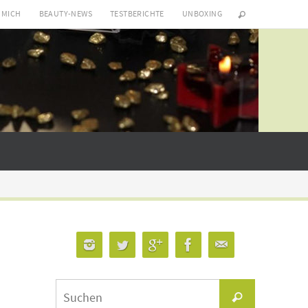
 MICH
BEAUTY-NEWS
TESTBERICHTE
UNBOXING
Suchen
Suchen
nach: