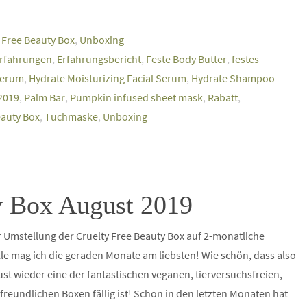
 Free Beauty Box
,
Unboxing
rfahrungen
,
Erfahrungsbericht
,
Feste Body Butter
,
festes
serum
,
Hydrate Moisturizing Facial Serum
,
Hydrate Shampoo
2019
,
Palm Bar
,
Pumpkin infused sheet mask
,
Rabatt
,
eauty Box
,
Tuchmaske
,
Unboxing
y Box August 2019
r Umstellung der Cruelty Free Beauty Box auf 2-monatliche
lle mag ich die geraden Monate am liebsten! Wie schön, dass also
st wieder eine der fantastischen veganen, tierversuchsfreien,
reundlichen Boxen fällig ist! Schon in den letzten Monaten hat