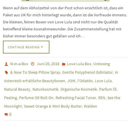
Wenn auf dem Abholzettel von der Post schon ersichtlich ist, dass ein
Paket aus UK für mich hinterlegt wurde, dann ist die Vorfreude immens.
Die kleinen, feinen Boxen von Love Lula sind nicht nur die Qualität
betreffend kleine Ausnahmewunder. Die Zusammenstellung hat mir
bisher immer besonders gut gefallen und ich…
CONTINUE READING
,
N-in-a-Box
Juni 20, 2018
Love Lula Box
Unboxing
,
,
& Now To Sleep Pillow Spray
Gentle Polyphenol Exfoliator
in
,
,
,
,
österreich erhältliche Beautyboxen
JOIK
l'Odaïtès
Love Lula
,
,
,
,
Natural Beauty
Naturkosmetik
Organische Kosmetik
Parfum Öl
,
,
,
,
Peeling
Perfume Oil Roll-On
Refreshing Facial Toner
REN
See the
,
,
Moonlight
Sweet Orange & Mint Body Butter
Walden
0