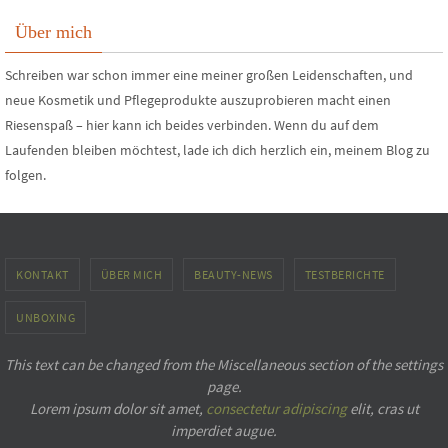
Über mich
Schreiben war schon immer eine meiner großen Leidenschaften, und
neue Kosmetik und Pflegeprodukte auszuprobieren macht einen
Riesenspaß – hier kann ich beides verbinden. Wenn du auf dem
Laufenden bleiben möchtest, lade ich dich herzlich ein, meinem Blog zu
folgen.
KONTAKT
ÜBER MICH
BEAUTY-NEWS
TESTBERICHTE
UNBOXING
This text can be changed from the Miscellaneous section of the settings
page.
Lorem ipsum
dolor sit amet,
consectetur adipiscing
elit, cras ut
imperdiet augue.