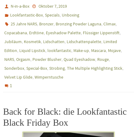
N-in-a-Box
Oktober 7, 2019
,
,
Lookfantastic-Box
Specials
Unboxing
,
,
,
,
25 Jahre NARS
Bronzer
Bronzing Powder Laguna
Climax
,
,
,
,
Copacabana
Erdtöne
Eyeshadow Palette
Flüssiger Lippenstift
,
,
,
,
Jubiläum
Kosmetik
Lidschatten
Lidschattenpalette
Limited
,
,
,
,
,
,
Edition
Liquid Lipstick
lookfantastic
Make-up
Mascara
Mojave
,
,
,
,
,
NARS
Orgasm
Powder Blusher
Quad Eyeshadow
Rouge
,
,
,
,
Sonderbox
Special-Box
Strobing
The Multiple Highlighting Stick
,
Velvet Lip Glide
Wimperntusche
1
Back for Black: die Lookfantastic
Black Friday Box