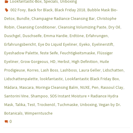
,
,
Lookfantastic-Box
Specials
Unboxing
,
,
,
002 Foxy
Back for Black
Black Friday 2018
Bubble Mask Bio-
,
,
,
Detox
Bundle
Champagne Radiance Cleansing Bar
Christophe
,
,
,
,
Robin
Cleansing Conditioner
Cleansing Volumizing Paste
Dry Oil
,
,
,
,
,
Duschgel
Duschseife
Emma Hardie
Erdtöne
Erfahrungen
,
,
,
,
Erfahrungsbericht
Eye Do Liquid Eyeliner
Eyeko
Eyelinerstift
,
,
,
Eyeshadow Palette
feste Seife
Feuchtigkeitsmaske
Flüssiger
,
,
,
,
,
Eyeliner
Grow Gorgeous
HD
Herbst
High Definition
Huile
,
,
,
,
,
,
Prodigieuse
Korres
Lash Boss
Lashboss
Laura Geller
Lidschatten
,
,
,
Lidschattenpalette
lookfantastic
Lookfantastic Black Friday Box
,
,
,
,
,
,
Mádara
Mascara
Moringa Cleansing Balm
NUXE
Pen
Rassoul Clay
,
,
Santorini Vine
Shampoo
SOS Instant Moisture + Radiance Hydra
,
,
,
,
,
,
Mask
Talika
Test
Trockenöl
Tuchmaske
Unboxing
Vegan by Dr.
,
Botanicals
Wimperntusche
0