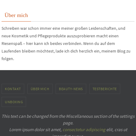
Über mich
Schreiben war schon immer eine meiner großen Leidenschaften, und
neue Kosmetik und Pflegeprodukte auszuprobieren macht einen
Riesenspaß – hier kann ich beides verbinden. Wenn du auf dem
Laufenden bleiben möchtest, lade ich dich herzlich ein, meinem Blog zu
folgen.
KONTAKT
ÜBER MICH
BEAUTY-NEWS
TESTBERICHTE
UNBOXING
This text can be changed from the Miscellaneous section of the settings
page.
Lorem ipsum
dolor sit amet,
consectetur adipiscing
elit, cras ut