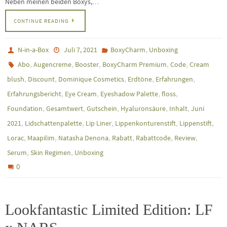
Neben meinen beiden Boxys,…
CONTINUE READING
,
N-in-a-Box
Juli 7, 2021
BoxyCharm
Unboxing
,
,
,
,
,
Abo
Augencreme
Booster
BoxyCharm Premium
Code
Cream
,
,
,
,
,
blush
Discount
Dominique Cosmetics
Erdtöne
Erfahrungen
,
,
,
,
Erfahrungsbericht
Eye Cream
Eyeshadow Palette
floss
,
,
,
,
,
Foundation
Gesamtwert
Gutschein
Hyaluronsäure
Inhalt
Juni
,
,
,
,
,
2021
Lidschattenpalette
Lip Liner
Lippenkonturenstift
Lippenstift
,
,
,
,
,
,
Lorac
Maapilim
Natasha Denona
Rabatt
Rabattcode
Review
,
,
Serum
Skin Regimen
Unboxing
0
Lookfantastic Limited Edition: LF