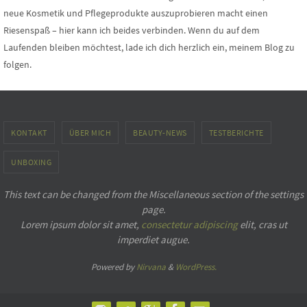
neue Kosmetik und Pflegeprodukte auszuprobieren macht einen
Riesenspaß – hier kann ich beides verbinden. Wenn du auf dem
Laufenden bleiben möchtest, lade ich dich herzlich ein, meinem Blog zu
folgen.
KONTAKT
ÜBER MICH
BEAUTY-NEWS
TESTBERICHTE
UNBOXING
This text can be changed from the Miscellaneous section of the settings
page.
Lorem ipsum
dolor sit amet,
consectetur adipiscing
elit, cras ut
imperdiet augue.
Powered by
Nirvana
&
WordPress.