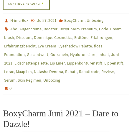
CONTINUE READING
,
N-in-a-Box
Juli 7, 2021
BoxyCharm
Unboxing
,
,
,
,
,
Abo
Augencreme
Booster
BoxyCharm Premium
Code
Cream
,
,
,
,
,
blush
Discount
Dominique Cosmetics
Erdtöne
Erfahrungen
,
,
,
,
Erfahrungsbericht
Eye Cream
Eyeshadow Palette
floss
,
,
,
,
,
Foundation
Gesamtwert
Gutschein
Hyaluronsäure
Inhalt
Juni
,
,
,
,
,
2021
Lidschattenpalette
Lip Liner
Lippenkonturenstift
Lippenstift
,
,
,
,
,
,
Lorac
Maapilim
Natasha Denona
Rabatt
Rabattcode
Review
,
,
Serum
Skin Regimen
Unboxing
0
BoxyCharm Juni 2021 – Dare to
Dazzle!