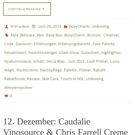
CONTINUE READING
,
N-in-a-Box
Juni 29, 2021
BoxyCharm
Unboxing
,
,
,
,
,
,
Able Skincare
Abo
Base Box
BoxyCharm
Bronzer
Cleanser
,
,
,
,
,
Code
Discount
Erfahrungen
Erfahrungsbericht
Face Palette
,
,
,
,
,
Gesamtwert
Gesichtsreiniger
Glam Glow
Gutschein
highlighter
,
,
,
,
,
Hyaluronsäure
Inhalt
Jecca Blac.
Juni 2021
Lash Primer
Luna
,
,
,
,
,
,
Magic
Nachtcreme
Nachtpflege
Palette
Primer
Rabatt
,
,
,
,
,
Rabattcode
Review
Skin Care
Touch in SOL
Unboxing
Wimpernprimer
0
12. Dezember: Caudalie
Vinosource & Chris Farrell Creme