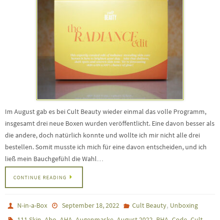
Im August gab es bei Cult Beauty wieder einmal das volle Programm,
insgesamt drei neue Boxen wurden veröffentlicht. Eine davon besser als
die andere, doch natürlich konnte und wollte ich mir nicht alle drei
bestellen. Somit musste ich mich für eine davon entscheiden, und ich
ließ mein Bauchgefühl die Wahl…
CONTINUE READING
,
N-in-a-Box
September 18, 2022
Cult Beauty
Unboxing
,
,
,
,
,
,
,
111 Skin
Abo
AHA
Augenmaske
August 2022
BHA
Code
Cult