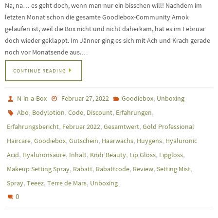
Na, na… es geht doch, wenn man nur ein bisschen will! Nachdem im
letzten Monat schon die gesamte Goodiebox-Community Amok
gelaufen ist, weil die Box nicht und nicht daherkam, hat es im Februar
doch wieder geklappt. Im Jänner ging es sich mit Ach und Krach gerade
noch vor Monatsende aus.…
CONTINUE READING
,
N-in-a-Box
Februar 27, 2022
Goodiebox
Unboxing
,
,
,
,
,
Abo
Bodylotion
Code
Discount
Erfahrungen
,
,
,
Erfahrungsbericht
Februar 2022
Gesamtwert
Gold Professional
,
,
,
,
,
Haircare
Goodiebox
Gutschein
Haarwachs
Huygens
Hyaluronic
,
,
,
,
,
,
Acid
Hyaluronsäure
Inhalt
Kndr Beauty
Lip Gloss
Lipgloss
,
,
,
,
,
Makeup Setting Spray
Rabatt
Rabattcode
Review
Setting Mist
,
,
,
Spray
Teeez
Terre de Mars
Unboxing
0