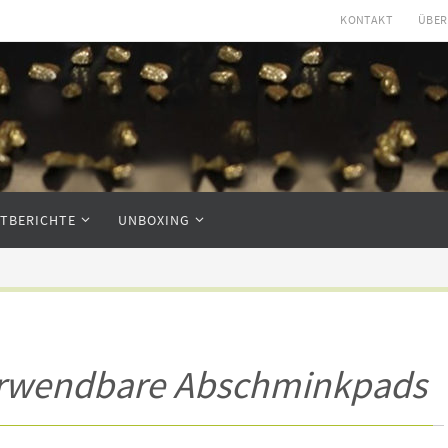
KONTAKT
ÜBER
STBERICHTE
UNBOXING
rwendbare Abschminkpads