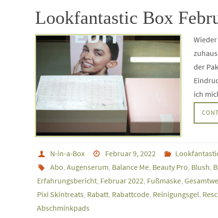
Lookfantastic Box Febru
Wieder 
zuhaus
der Pa
Eindruc
ich mic
CONT
N-in-a-Box
Februar 9, 2022
Lookfantasti
Abo
,
Augenserum
,
Balance Me
,
Beauty Pro
,
Blush
,
B
Erfahrungsbericht
,
Februar 2022
,
Fußmaske
,
Gesamtwe
Pixi Skintreats
,
Rabatt
,
Rabattcode
,
Reinigungsgel
,
Resc
Abschminkpads