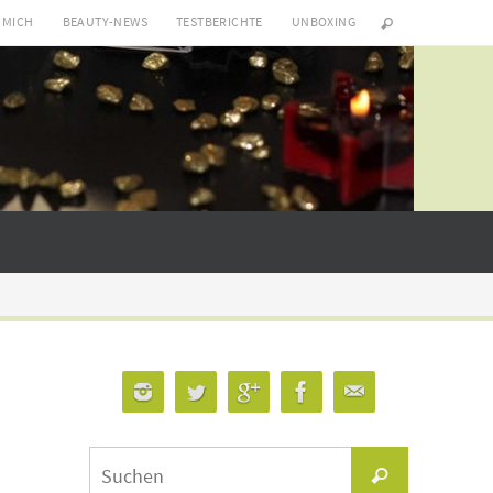
 MICH
BEAUTY-NEWS
TESTBERICHTE
UNBOXING
Suchen
Suchen
nach: