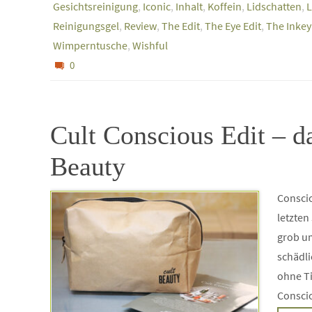
Gesichtsreinigung
,
Iconic
,
Inhalt
,
Koffein
,
Lidschatten
,
L
Reinigungsgel
,
Review
,
The Edit
,
The Eye Edit
,
The Inkey 
Wimperntusche
,
Wishful
0
Cult Conscious Edit – da
Beauty
Conscio
letzten
grob um
schädli
ohne Ti
Consci