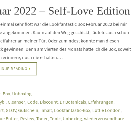
ar 2022 – Self-Love Edition
einmal sehr flott war die Lookfantastic Box Februar 2022 bei mir
e angekommen. Kaum auf den Weg geschickt, läutete auch schon
ketfahrer an meiner Tür. Oder zumindest konnte man diesen
k gewinnen. Denn am Vierten des Monats hatte ich die Box, soweit
h erinnere, noch nie erhalten.…
INUE READING
c-Box
,
Unboxing
ybi
,
Cleanser
,
Code
,
Discount
,
Dr Botanicals
,
Erfahrungen
,
rt
,
GLOV
,
Gutschein
,
Inhalt
,
Lookfantastic-Box
,
Lottie London
,
ue Butter
,
Review
,
Toner
,
Tonic
,
Unboxing
,
wiederverwendbare