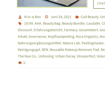
CONT
N-in-a-Box
Juni 18, 2021
Cult Beauty
,
Un
19/99
,
AHA
,
Beauty Bag
,
Beauty Bundle
,
Caudalie
,
C
Discount
,
Erfahrungsbericht
,
Farmacy
,
Gesamtwert
,
Ge
Inhalt
,
Innersense
,
Kopfhautpeeling
,
Kora Organics
,
Kos
Nahrungsergänzungsmittel
,
Nature Lab
,
Peelingmaske
Reinigungsgel
,
REN
,
Reusable Makeup Remover Pad
,
Re
The Nue Co.
,
Unboxing
,
Urban Decay
,
Vinoperfect
,
Volu
0