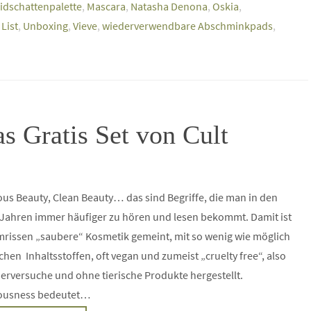
idschattenpalette
,
Mascara
,
Natasha Denona
,
Oskia
,
List
,
Unboxing
,
Vieve
,
wiederverwendbare Abschminkpads
,
s Gratis Set von Cult
us Beauty, Clean Beauty… das sind Begriffe, die man in den
 Jahren immer häufiger zu hören und lesen bekommt. Damit ist
rissen „saubere“ Kosmetik gemeint, mit so wenig wie möglich
chen Inhaltsstoffen, oft vegan und zumeist „cruelty free“, also
erversuche und ohne tierische Produkte hergestellt.
ousness bedeutet…