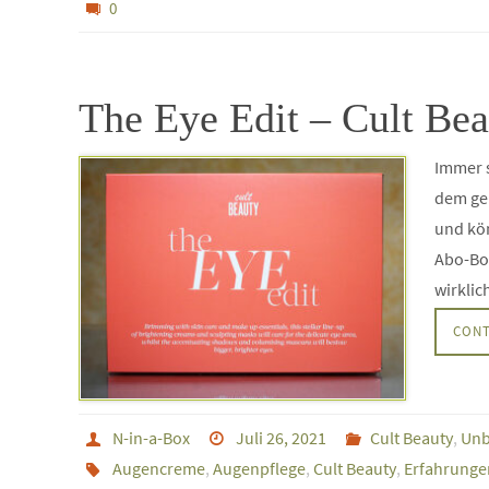
0
The Eye Edit – Cult Bea
Immer s
dem ge
und kön
Abo-Box
wirkli
CONT
N-in-a-Box
Juli 26, 2021
Cult Beauty
,
Unb
Augencreme
,
Augenpflege
,
Cult Beauty
,
Erfahrunge