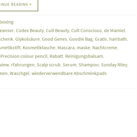
INUE READING
boxing
leanser
,
Codex Beauty
,
Cult Beauty
,
Cult Conscious
,
de Mamiel
,
schenk
,
Glykolsäure
,
Good Genes
,
Goodie Bag
,
Gratis
,
hairbath
,
metikstift
,
Kosmetiktasche
,
Mascara
,
maske
,
Nachtcreme
,
,
Precision colour pencil
,
Rabatt
,
Reinigungsbalsam
,
view
,
rfahrungen
,
Scalp scrub
,
Serum
,
Shampoo
,
Sunday Riley
,
men
,
Waschgel
,
wiederverwendbare Abschminkpads