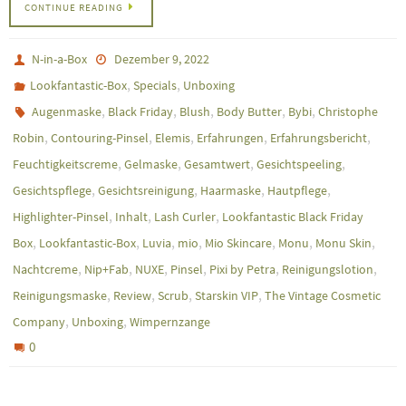
CONTINUE READING
N-in-a-Box
Dezember 9, 2022
,
,
Lookfantastic-Box
Specials
Unboxing
,
,
,
,
,
Augenmaske
Black Friday
Blush
Body Butter
Bybi
Christophe
,
,
,
,
,
Robin
Contouring-Pinsel
Elemis
Erfahrungen
Erfahrungsbericht
,
,
,
,
Feuchtigkeitscreme
Gelmaske
Gesamtwert
Gesichtspeeling
,
,
,
,
Gesichtspflege
Gesichtsreinigung
Haarmaske
Hautpflege
,
,
,
Highlighter-Pinsel
Inhalt
Lash Curler
Lookfantastic Black Friday
,
,
,
,
,
,
,
Box
Lookfantastic-Box
Luvia
mio
Mio Skincare
Monu
Monu Skin
,
,
,
,
,
,
Nachtcreme
Nip+Fab
NUXE
Pinsel
Pixi by Petra
Reinigungslotion
,
,
,
,
Reinigungsmaske
Review
Scrub
Starskin VIP
The Vintage Cosmetic
,
,
Company
Unboxing
Wimpernzange
0