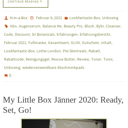
CONTINUE READING
,
N-in-a-Box
Februar 9, 2022
Lookfantastic-Box
Unboxing
,
,
,
,
,
,
,
Abo
Augenserum
Balance Me
Beauty Pro
Blush
Bybi
Cleanser
,
,
,
,
,
Code
Discount
Dr Botanicals
Erfahrungen
Erfahrungsbericht
,
,
,
,
,
,
Februar 2022
Fußmaske
Gesamtwert
GLOV
Gutschein
Inhalt
,
,
,
,
Lookfantastic-Box
Lottie London
Pixi Skintreats
Rabatt
,
,
,
,
,
,
Rabattcode
Reinigungsgel
Rescue Butter
Review
Toner
Tonic
,
Unboxing
wiederverwendbare Abschminkpads
0
My Little Box Jänner 2020: Ready,
Set, Go!