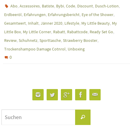
,
,
,
,
,
,
,
Abo
Accessoires
Batiste
Bybi
Code
Discount
Dusch-Lotion
,
,
,
,
Erdbeeröl
Erfahrungen
Erfahrungsbericht
Eye of the Shower
,
,
,
,
,
Gesamtwert
Inhalt
Jänner 2020
Lifestyle
My Little Beauty
My
,
,
,
,
,
Little Box
My Little Corner
Rabatt
Rabattcode
Ready Set Go
,
,
,
,
Review
Schuhnetz
Sporttasche
Strawberry Booster
,
Trockenshampoo Damage Cotnrol
Unboxing
0
Suchen
Suchen
nach: