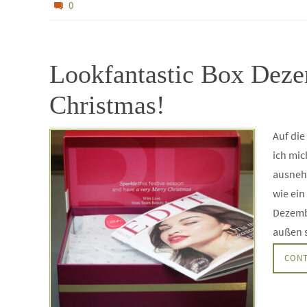
0
Lookfantastic Box Dez
Christmas!
Auf di
ich mic
ausnehm
wie ein
Dezemb
außen 
CONT