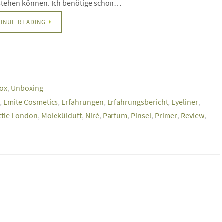
rstehen können. Ich benötige schon…
INUE READING
ox
,
Unboxing
,
Emite Cosmetics
,
Erfahrungen
,
Erfahrungsbericht
,
Eyeliner
,
ttie London
,
Molekülduft
,
Niré
,
Parfum
,
Pinsel
,
Primer
,
Review
,