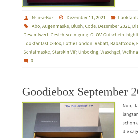
N-in-a-Box
Dezember 11, 2021
Lookfanta
Abo
,
Augenmaske
,
Blush
,
Code
,
Dezember 2021
,
Di
Gesamtwert
,
Gesichtsreinigung
,
GLOV
,
Gutschein
,
highl
Lookfantastic-Box
,
Lottie London
,
Rabatt
,
Rabattcode
,
Schlafmaske
,
Starskin VIP
,
Unboxing
,
Waschgel
,
Weihna
0
Goodiebox September 2
Nun, da
langsam
schon a
die sag