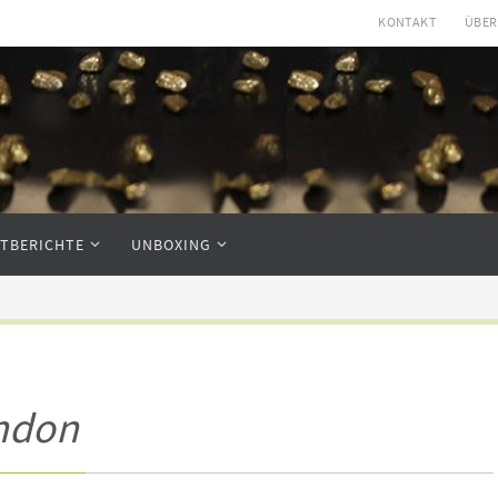
KONTAKT
ÜBER
STBERICHTE
UNBOXING
ondon