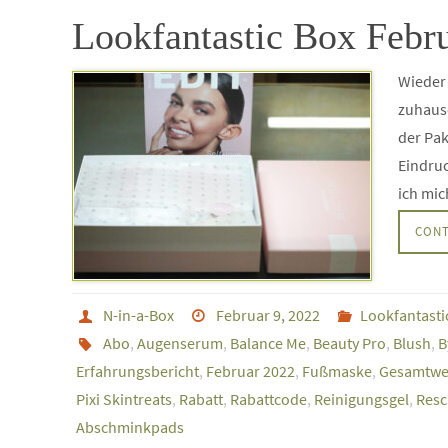
Lookfantastic Box Febru
Wieder 
zuhaus
der Pa
Eindruc
ich mic
CONT
N-in-a-Box
Februar 9, 2022
Lookfantasti
Abo
,
Augenserum
,
Balance Me
,
Beauty Pro
,
Blush
,
B
Erfahrungsbericht
,
Februar 2022
,
Fußmaske
,
Gesamtwe
Pixi Skintreats
,
Rabatt
,
Rabattcode
,
Reinigungsgel
,
Resc
Abschminkpads