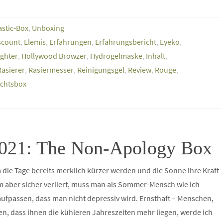
stic-Box
,
Unboxing
scount
,
Elemis
,
Erfahrungen
,
Erfahrungsbericht
,
Eyeko
,
ighter
,
Hollywood Browzer
,
Hydrogelmaske
,
Inhalt
,
Rasierer
,
Rasiermesser
,
Reinigungsgel
,
Review
,
Rouge
,
chtsbox
021: The Non-Apology Box
 die Tage bereits merklich kürzer werden und die Sonne ihre Kraft
 aber sicher verliert, muss man als Sommer-Mensch wie ich
ufpassen, dass man nicht depressiv wird. Ernsthaft – Menschen,
en, dass ihnen die kühleren Jahreszeiten mehr liegen, werde ich