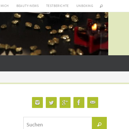
 MICH
BEAUTY-NEWS
TESTBERICHTE
UNBOXING
Suchen
Suchen
nach: