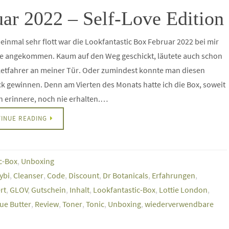
ar 2022 – Self-Love Edition
einmal sehr flott war die Lookfantastic Box Februar 2022 bei mir
e angekommen. Kaum auf den Weg geschickt, läutete auch schon
ketfahrer an meiner Tür. Oder zumindest konnte man diesen
k gewinnen. Denn am Vierten des Monats hatte ich die Box, soweit
h erinnere, noch nie erhalten.…
INUE READING
c-Box
,
Unboxing
ybi
,
Cleanser
,
Code
,
Discount
,
Dr Botanicals
,
Erfahrungen
,
rt
,
GLOV
,
Gutschein
,
Inhalt
,
Lookfantastic-Box
,
Lottie London
,
ue Butter
,
Review
,
Toner
,
Tonic
,
Unboxing
,
wiederverwendbare