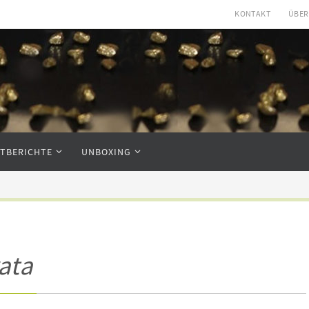
KONTAKT
ÜBER
STBERICHTE
UNBOXING
rata