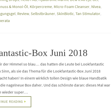
nuss & Monoi-Öl
,
Körpercreme
,
Micro-Foam Cleanser
,
Nivea
,
igungsgel
,
Review
,
Selbstbräuner
,
SkinBiotic
,
Tan Stimulator
,
iberata
fantastic-Box Juni 2018
r der Himmel so blau… das hatten die Leute bei Lookfantastic
 Sinn, als sie das Thema für die Lookfantastic-Box Juni 2018
cht haben! In einem wirklich tollen Design wie blaue Handbatik
ie nagelneue Box daher. Und das schönste daran: dieses Mal war
ch wieder super…
INUE READING