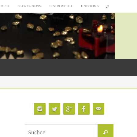
 MICH
BEAUTY-NEWS
TESTBERICHTE
UNBOXING
Suchen
Suchen
nach: