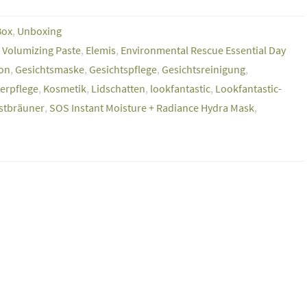
Box
,
Unboxing
 Volumizing Paste
,
Elemis
,
Environmental Rescue Essential Day
ion
,
Gesichtsmaske
,
Gesichtspflege
,
Gesichtsreinigung
,
erpflege
,
Kosmetik
,
Lidschatten
,
lookfantastic
,
Lookfantastic-
stbräuner
,
SOS Instant Moisture + Radiance Hydra Mask
,