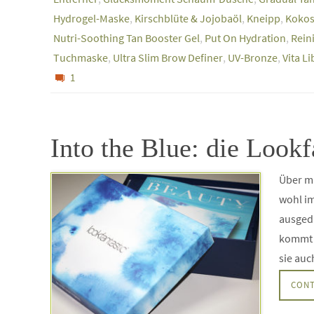
Hydrogel-Maske
,
Kirschblüte & Jojobaöl
,
Kneipp
,
Kokos
Nutri-Soothing Tan Booster Gel
,
Put On Hydration
,
Rein
Tuchmaske
,
Ultra Slim Brow Definer
,
UV-Bronze
,
Vita L
1
Into the Blue: die Look
Über mi
wohl im
ausgeda
kommt d
sie au
CONT