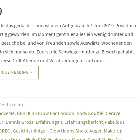
9
te das gedacht – nun ist mein Aufgebraucht! Juni 2019-Post doch
rtig geworden. Im Moment geht hier alles ein wenig drunter und
. Besuche bei und von Freunden sowie Auswärts-Wochenenden
n sich nur so ab. Zuerst die Schwiegermutter zu Besuch gehabt,
iverse Grill-Abende und Verabredungen. Und nun…
INUE READING
Testberichte
anceMe
,
BBB Blink Brow Bar London
,
Body Soufflé
,
CeraVe
Dr. Dennis Gross
,
Erfahrungen
,
Erfahrungsbericht
,
Fabulous
OREO
,
Gesichtsreiniger
,
Glow Happy Shake Augen Make-Up
nning Drops
,
Hello FAB
,
Hyaluronic Marine Dew It All Eye Gel
,