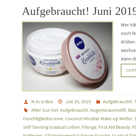
Aufgebraucht! Juni 201
Wer hät
noch fe
drüber
wechsel
dann d
CONT
N-in-a-Box
Juli 10, 2019
Aufgebraucht!
,
After Sun Gel
,
Aufgebraucht
,
Augenbrauenstift
,
Bal
Feuchtigkeitscreme
,
Coconut Micellar Make-up Melter
,
Self Tanning Gradual Lotion
,
Filorga
,
First Aid Beauty
,
F
Entferner
,
Glücksmoment Schaum-Dusche
,
Gradual Ta