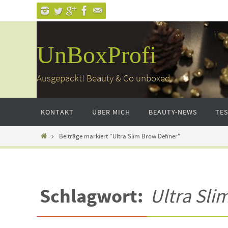
Zum
Inhalt
springen
UnBoxProfi
Ausgepackt! Beauty & Co unboxed
Zum
KONTAKT
ÜBER MICH
BEAUTY-NEWS
TE
Inhalt
springen
Home
Beiträge markiert "Ultra Slim Brow Definer"
Schlagwort:
Ultra Sli