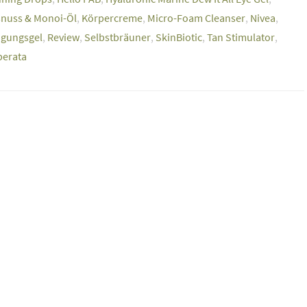
nuss & Monoi-Öl
,
Körpercreme
,
Micro-Foam Cleanser
,
Nivea
,
igungsgel
,
Review
,
Selbstbräuner
,
SkinBiotic
,
Tan Stimulator
,
iberata