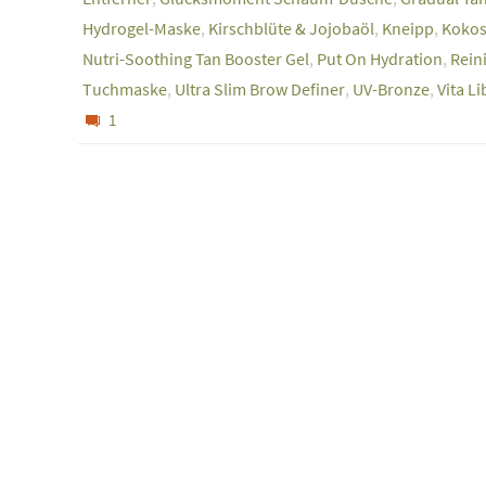
Hydrogel-Maske
,
Kirschblüte & Jojobaöl
,
Kneipp
,
Kokos
Nutri-Soothing Tan Booster Gel
,
Put On Hydration
,
Rein
Tuchmaske
,
Ultra Slim Brow Definer
,
UV-Bronze
,
Vita L
1