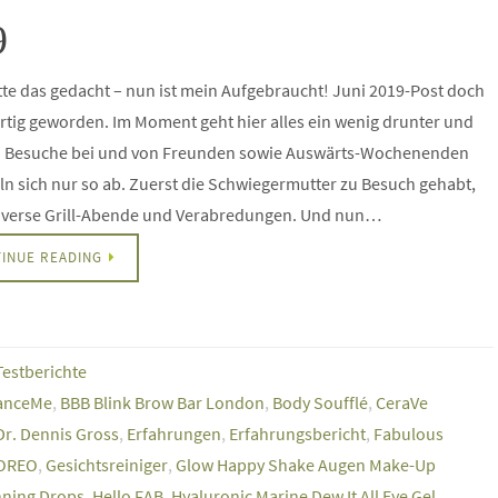
9
te das gedacht – nun ist mein Aufgebraucht! Juni 2019-Post doch
rtig geworden. Im Moment geht hier alles ein wenig drunter und
. Besuche bei und von Freunden sowie Auswärts-Wochenenden
n sich nur so ab. Zuerst die Schwiegermutter zu Besuch gehabt,
iverse Grill-Abende und Verabredungen. Und nun…
INUE READING
Testberichte
anceMe
,
BBB Blink Brow Bar London
,
Body Soufflé
,
CeraVe
Dr. Dennis Gross
,
Erfahrungen
,
Erfahrungsbericht
,
Fabulous
OREO
,
Gesichtsreiniger
,
Glow Happy Shake Augen Make-Up
nning Drops
,
Hello FAB
,
Hyaluronic Marine Dew It All Eye Gel
,