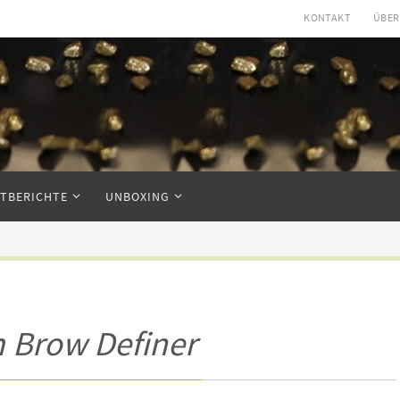
KONTAKT
ÜBER
STBERICHTE
UNBOXING
m Brow Definer