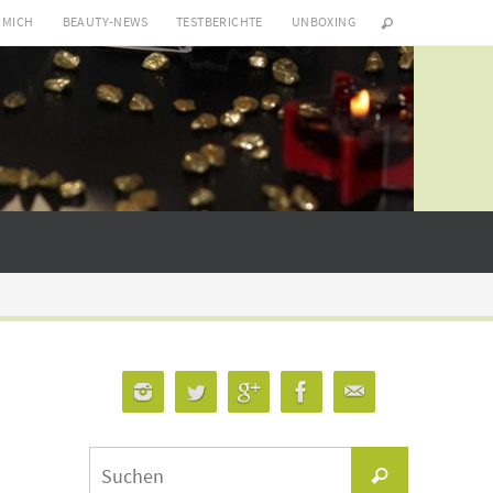
 MICH
BEAUTY-NEWS
TESTBERICHTE
UNBOXING
Suchen
Suchen
nach: