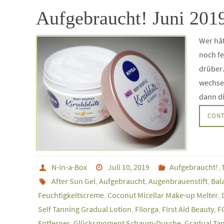
Aufgebraucht! Juni 201
Wer hät
noch fe
drüber
wechsel
dann d
CONT
N-in-a-Box
Juli 10, 2019
Aufgebraucht!
,
After Sun Gel
,
Aufgebraucht
,
Augenbrauenstift
,
Bal
Feuchtigkeitscreme
,
Coconut Micellar Make-up Melter
,
Self Tanning Gradual Lotion
,
Filorga
,
First Aid Beauty
,
F
Entferner
,
Glücksmoment Schaum-Dusche
,
Gradual Ta