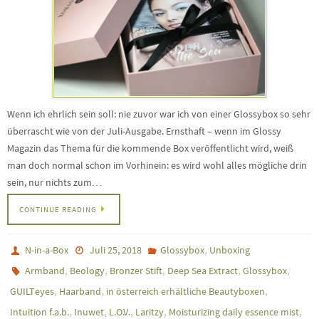
Wenn ich ehrlich sein soll: nie zuvor war ich von einer Glossybox so sehr
überrascht wie von der Juli-Ausgabe. Ernsthaft – wenn im Glossy
Magazin das Thema für die kommende Box veröffentlicht wird, weiß
man doch normal schon im Vorhinein: es wird wohl alles mögliche drin
sein, nur nichts zum…
CONTINUE READING
,
N-in-a-Box
Juli 25, 2018
Glossybox
Unboxing
,
,
,
,
,
Armband
Beology
Bronzer Stift
Deep Sea Extract
Glossybox
,
,
,
GUILTeyes
Haarband
in österreich erhältliche Beautyboxen
,
,
,
,
,
Intuition f.a.b.
Inuwet
L.O.V.
Laritzy
Moisturizing daily essence mist