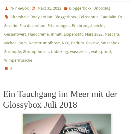
,
N-in-a-Box
März 31, 2022
Bloggerboxx
Unboxing
,
,
,
,
Aftershave Body Lotion
Bloggerboxx
Calzedonia
Caudalie
Dr.
,
,
,
,
Severin
Eau de parfum
Erfahrungen
Erfahrungsbericht
,
,
,
,
,
,
Gesamtwert
Handcreme
Inhalt
Lippenstift
März 2022
Mascara
,
,
,
,
,
,
Michael Kors
Netzstrumpfhose
NYX
Parfum
Review
Smashbox
,
,
,
,
,
Strümpfe
Strumpfhosen
Unboxing
wasserfest
waterproof
Wimperntusche
0
Ein Tauchgang im Meer mit der
Glossybox Juli 2018