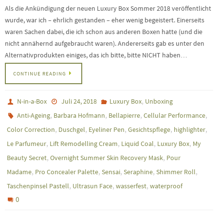
Als die Ankündigung der neuen Luxury Box Sommer 2018 veröffentlicht
wurde, war ich – ehrlich gestanden – eher wenig begeistert. Einerseits
waren Sachen dabei, die ich schon aus anderen Boxen hatte (und die
nicht annähernd aufgebraucht waren). Andererseits gab es unter den
Alternativprodukten einiges, das ich bitte, bitte NICHT haben…
CONTINUE READING
,
N-in-a-Box
Juli 24, 2018
Luxury Box
Unboxing
,
,
,
,
Anti-Ageing
Barbara Hofmann
Bellapierre
Cellular Performance
,
,
,
,
,
Color Correction
Duschgel
Eyeliner Pen
Gesichtspflege
highlighter
,
,
,
,
Le Parfumeur
Lift Remodelling Cream
Liquid Coal
Luxury Box
My
,
,
Beauty Secret
Overnight Summer Skin Recovery Mask
Pour
,
,
,
,
,
Madame
Pro Concealer Palette
Sensai
Seraphine
Shimmer Roll
,
,
,
Taschenpinsel Pastell
Ultrasun Face
wasserfest
waterproof
0