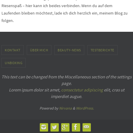
Riesenspaß – hier kann ich beides verbinden. Wenn du auf dem
Laufenden bleiben möchtest, lade ich dich herzlich ein, meinem Blog zu
folgen.
KONTAKT
ÜBER MICH
BEAUTY-NEWS
TESTBERICHTE
UNBOXING
This text can be changed from the Miscellaneous section of the settings
page.
Lorem ipsum
dolor sit amet,
consectetur adipiscing
elit, cras ut
imperdiet augue.
Powered by
Nirvana
&
WordPress.