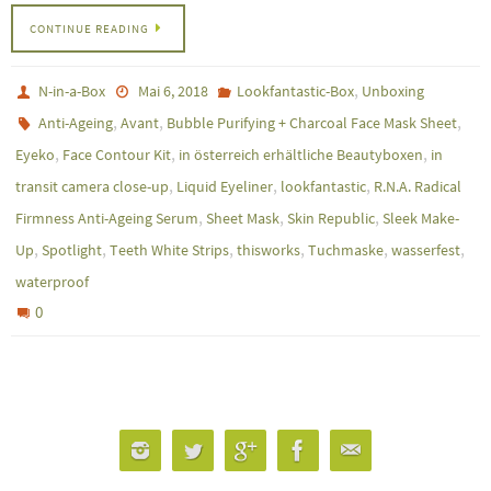
CONTINUE READING
,
N-in-a-Box
Mai 6, 2018
Lookfantastic-Box
Unboxing
,
,
,
Anti-Ageing
Avant
Bubble Purifying + Charcoal Face Mask Sheet
,
,
,
Eyeko
Face Contour Kit
in österreich erhältliche Beautyboxen
in
,
,
,
transit camera close-up
Liquid Eyeliner
lookfantastic
R.N.A. Radical
,
,
,
Firmness Anti-Ageing Serum
Sheet Mask
Skin Republic
Sleek Make-
,
,
,
,
,
,
Up
Spotlight
Teeth White Strips
thisworks
Tuchmaske
wasserfest
waterproof
0