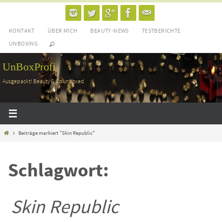
Zum
Inhalt
KONTAKT
ÜBER MICH
BEAUTY-NEWS
TESTBERICHTE
springen
UNBOXING
UnBoxProfi
Ausgepackt! Beauty & Co unboxed
Home
Beiträge markiert "Skin Republic"
Schlagwort:
Skin Republic