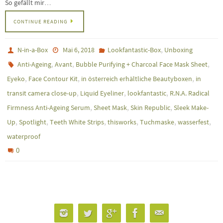
So gefällt mir…
CONTINUE READING
,
N-in-a-Box
Mai 6, 2018
Lookfantastic-Box
Unboxing
,
,
,
Anti-Ageing
Avant
Bubble Purifying + Charcoal Face Mask Sheet
,
,
,
Eyeko
Face Contour Kit
in österreich erhältliche Beautyboxen
in
,
,
,
transit camera close-up
Liquid Eyeliner
lookfantastic
R.N.A. Radical
,
,
,
Firmness Anti-Ageing Serum
Sheet Mask
Skin Republic
Sleek Make-
,
,
,
,
,
,
Up
Spotlight
Teeth White Strips
thisworks
Tuchmaske
wasserfest
waterproof
0