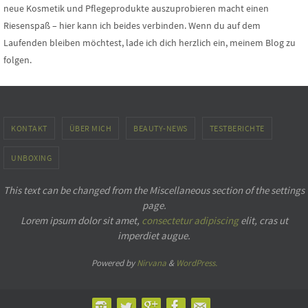
neue Kosmetik und Pflegeprodukte auszuprobieren macht einen
Riesenspaß – hier kann ich beides verbinden. Wenn du auf dem
Laufenden bleiben möchtest, lade ich dich herzlich ein, meinem Blog zu
folgen.
KONTAKT
ÜBER MICH
BEAUTY-NEWS
TESTBERICHTE
UNBOXING
This text can be changed from the Miscellaneous section of the settings
page.
Lorem ipsum
dolor sit amet,
consectetur adipiscing
elit, cras ut
imperdiet augue.
Powered by
Nirvana
&
WordPress.