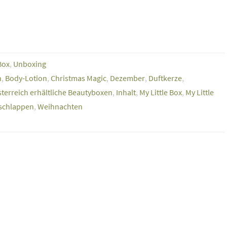
Box
,
Unboxing
n
,
Body-Lotion
,
Christmas Magic
,
Dezember
,
Duftkerze
,
sterreich erhältliche Beautyboxen
,
Inhalt
,
My Little Box
,
My Little
schlappen
,
Weihnachten