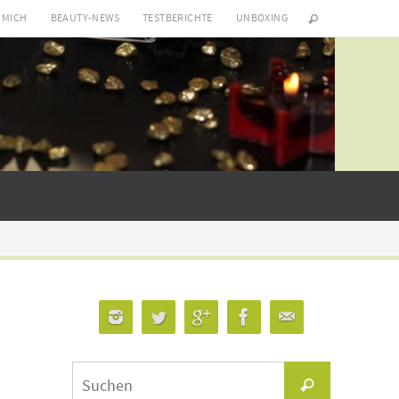
 MICH
BEAUTY-NEWS
TESTBERICHTE
UNBOXING
Suchen
Suchen
nach: