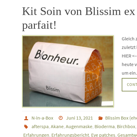
Kit Soin von Blissim ex
parfait!
Gleich 
zuletzt
HIER <–
heute v
um ei
CONT
N-in-a-Box
Juni 13, 2021
Blissim Box (e
afterspa
,
Akane
,
Augenmaske
,
Bioderma
,
Birchbox
Erfahrungen
,
Erfahrungsbericht
,
Eye patches
,
Gesamtw