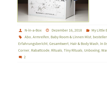
N-in-a-Box
Dezember 16, 2018
My Little 
Abo
,
Armreifen
,
Baby Room & Linnen Mist
,
bestelle
Erfahrungsbericht
,
Gesamtwert
,
Hair & Body Wash
,
in ö
Corner
,
Rabattcode
,
Rituals
,
Tiny Rituals
,
Unboxing
,
Wa
2