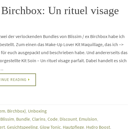
 Birchbox: Un rituel visage
zwei der verlockenden Bundles von Blissim / ex Birchbox habe ich
 bestellt. Zum einen das Make-Up Lover Kit Maquillage, das ich –>
 für euch ausgepackt und beschrieben habe. Und andererseits das
orgestellte Kit Soin – Un rituel visage parfait. Dabei handelt es sich
n…
INUE READING
hem. Birchbox)
,
Unboxing
,
Blissim
,
Bundle
,
Clarins
,
Code
,
Discount
,
Emulsion
,
ert
,
Gesichtspeeling
,
Glow Tonic
,
Hautpflege
,
Hydro Boost
,