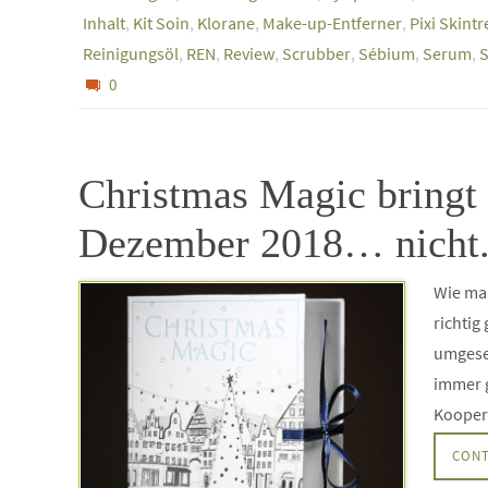
Inhalt
,
Kit Soin
,
Klorane
,
Make-up-Entferner
,
Pixi Skintr
Reinigungsöl
,
REN
,
Review
,
Scrubber
,
Sébium
,
Serum
,
S
0
Christmas Magic bringt 
Dezember 2018… nicht
Wie man
richtig
umgese
immer g
Kooper
CONT