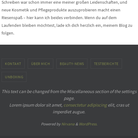
Schreiben war schon immer eine meiner großen Leidenschaften, und
neue Kosmetik und Pflegeprodukte auszuprobieren macht einen
Riesenspaß – hier kann ich beides verbinden. Wenn du auf dem
Laufenden bleiben möchtest, lade ich dich herzlich ein, meinem Blog zu
folgen.
KONTAKT
ÜBER MICH
BEAUTY-NEWS
TESTBERICHTE
UNBOXING
This text can be changed from the Miscellaneous section of the settings
page.
Lorem ipsum
dolor sit amet,
consectetur adipiscing
elit, cras ut
imperdiet augue.
Powered by
Nirvana
&
WordPress.