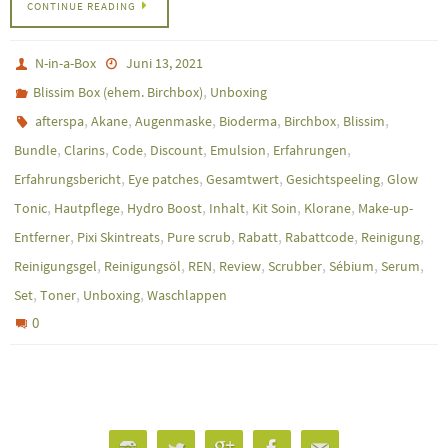
CONTINUE READING
N-in-a-Box
Juni 13, 2021
,
Blissim Box (ehem. Birchbox)
Unboxing
,
,
,
,
,
,
afterspa
Akane
Augenmaske
Bioderma
Birchbox
Blissim
,
,
,
,
,
,
Bundle
Clarins
Code
Discount
Emulsion
Erfahrungen
,
,
,
,
Erfahrungsbericht
Eye patches
Gesamtwert
Gesichtspeeling
Glow
,
,
,
,
,
,
Tonic
Hautpflege
Hydro Boost
Inhalt
Kit Soin
Klorane
Make-up-
,
,
,
,
,
,
Entferner
Pixi Skintreats
Pure scrub
Rabatt
Rabattcode
Reinigung
,
,
,
,
,
,
,
Reinigungsgel
Reinigungsöl
REN
Review
Scrubber
Sébium
Serum
,
,
,
Set
Toner
Unboxing
Waschlappen
0