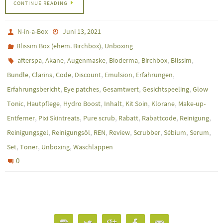
CONTINUE READING
N-in-a-Box
Juni 13, 2021
,
Blissim Box (ehem. Birchbox)
Unboxing
,
,
,
,
,
,
afterspa
Akane
Augenmaske
Bioderma
Birchbox
Blissim
,
,
,
,
,
,
Bundle
Clarins
Code
Discount
Emulsion
Erfahrungen
,
,
,
,
Erfahrungsbericht
Eye patches
Gesamtwert
Gesichtspeeling
Glow
,
,
,
,
,
,
Tonic
Hautpflege
Hydro Boost
Inhalt
Kit Soin
Klorane
Make-up-
,
,
,
,
,
,
Entferner
Pixi Skintreats
Pure scrub
Rabatt
Rabattcode
Reinigung
,
,
,
,
,
,
,
Reinigungsgel
Reinigungsöl
REN
Review
Scrubber
Sébium
Serum
,
,
,
Set
Toner
Unboxing
Waschlappen
0