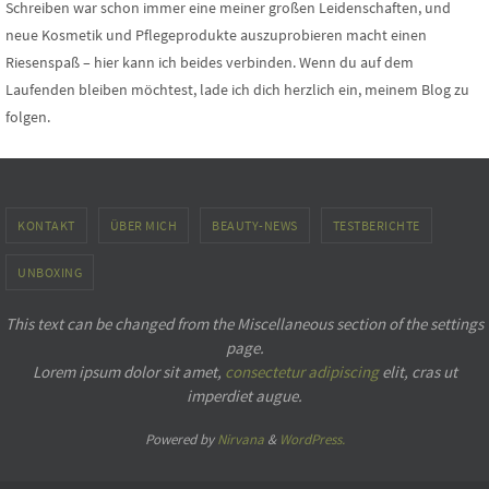
Schreiben war schon immer eine meiner großen Leidenschaften, und
neue Kosmetik und Pflegeprodukte auszuprobieren macht einen
Riesenspaß – hier kann ich beides verbinden. Wenn du auf dem
Laufenden bleiben möchtest, lade ich dich herzlich ein, meinem Blog zu
folgen.
KONTAKT
ÜBER MICH
BEAUTY-NEWS
TESTBERICHTE
UNBOXING
This text can be changed from the Miscellaneous section of the settings
page.
Lorem ipsum
dolor sit amet,
consectetur adipiscing
elit, cras ut
imperdiet augue.
Powered by
Nirvana
&
WordPress.