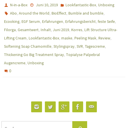
,
N-in-a-Box
Juni 10, 2019
Lookfantastic-Box
Unboxing
,
,
,
,
Abo
Around the World
BioEffect
Bumble and bumble
,
,
,
,
,
Ecooking
EGF Serum
Erfahrungen
Erfahrungsbericht
feste Seife
,
,
,
,
,
Filorga
Gesamtwert
Inhalt
Juni 2019
Korres
Lift Structure Ultra-
,
,
,
,
,
Lifting Cream
Lookfantastic-Box
maske
Peeling Mask
Review
,
,
,
,
Softening Soap Chamomille
Stylingspray
SVR
Tagescreme
,
Thickening Go Big Treatment Spray
Topialyse Palpebral
,
Augencreme
Unboxing
0
Suchen