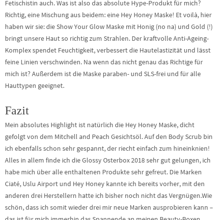
Fetischistin auch. Was ist also das absolute Hype-Produkt für mich?
Richtig, eine Mischung aus beidem: eine Hey Honey Maske! Et voilà, hier
haben wir sie: die Show Your Glow Maske mit Honig (no na) und Gold (!)
bringt unsere Haut so richtig zum Strahlen. Der kraftvolle Anti-Ageing-
Komplex spendet Feuchtigkeit, verbessert die Hautelastizität und lässt
feine Linien verschwinden. Na wenn das nicht genau das Richtige für
mich ist? Außerdem ist die Maske paraben- und SLS-frei und für alle
Hauttypen geeignet.
Fazit
Mein absolutes Highlight ist natürlich die Hey Honey Maske, dicht
gefolgt von dem Mitchell and Peach Gesichtsöl. Auf den Body Scrub bin
ich ebenfalls schon sehr gespannt, der riecht einfach zum hineinknien!
Alles in allem finde ich die Glossy Osterbox 2018 sehr gut gelungen, ich
habe mich über alle enthaltenen Produkte sehr gefreut. Die Marken
Ciaté, Uslu Airport und Hey Honey kannte ich bereits vorher, mit den
anderen drei Herstellern hatte ich bisher noch nicht das Vergnügen.Wie
schön, dass ich somit wieder drei mir neue Marken ausprobieren kann –
das ist für mich immerhin das Spannende an meinen Beauty-Boxen.