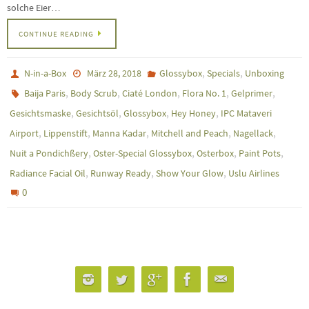
solche Eier…
CONTINUE READING
,
,
N-in-a-Box
März 28, 2018
Glossybox
Specials
Unboxing
,
,
,
,
,
Baija Paris
Body Scrub
Ciaté London
Flora No. 1
Gelprimer
,
,
,
,
Gesichtsmaske
Gesichtsöl
Glossybox
Hey Honey
IPC Mataveri
,
,
,
,
,
Airport
Lippenstift
Manna Kadar
Mitchell and Peach
Nagellack
,
,
,
,
Nuit a Pondichßery
Oster-Special Glossybox
Osterbox
Paint Pots
,
,
,
Radiance Facial Oil
Runway Ready
Show Your Glow
Uslu Airlines
0