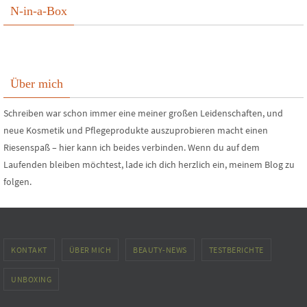
N-in-a-Box
Über mich
Schreiben war schon immer eine meiner großen Leidenschaften, und
neue Kosmetik und Pflegeprodukte auszuprobieren macht einen
Riesenspaß – hier kann ich beides verbinden. Wenn du auf dem
Laufenden bleiben möchtest, lade ich dich herzlich ein, meinem Blog zu
folgen.
KONTAKT
ÜBER MICH
BEAUTY-NEWS
TESTBERICHTE
UNBOXING