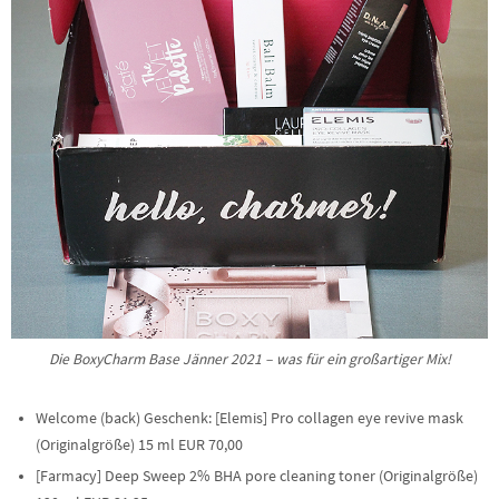
Die BoxyCharm Base Jänner 2021 – was für ein großartiger Mix!
Welcome (back) Geschenk: [Elemis] Pro collagen eye revive mask
(Originalgröße) 15 ml EUR 70,00
[Farmacy] Deep Sweep 2% BHA pore cleaning toner (Originalgröße)