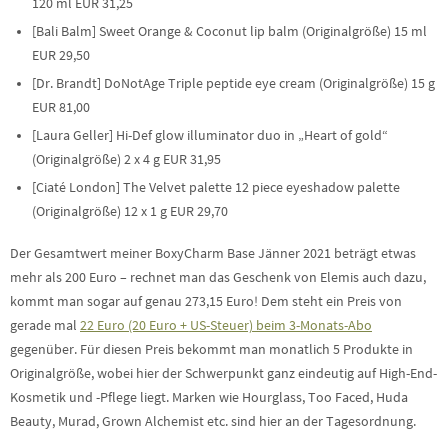
120 ml EUR 31,25
[Bali Balm] Sweet Orange & Coconut lip balm (Originalgröße) 15 ml
EUR 29,50
[Dr. Brandt] DoNotAge Triple peptide eye cream (Originalgröße) 15 g
EUR 81,00
[Laura Geller] Hi-Def glow illuminator duo in „Heart of gold“
(Originalgröße) 2 x 4 g EUR 31,95
[Ciaté London] The Velvet palette 12 piece eyeshadow palette
(Originalgröße) 12 x 1 g EUR 29,70
Der Gesamtwert meiner BoxyCharm Base Jänner 2021 beträgt etwas
mehr als 200 Euro – rechnet man das Geschenk von Elemis auch dazu,
kommt man sogar auf genau 273,15 Euro! Dem steht ein Preis von
gerade mal
22 Euro (20 Euro + US-Steuer) beim 3-Monats-Abo
gegenüber. Für diesen Preis bekommt man monatlich 5 Produkte in
Originalgröße, wobei hier der Schwerpunkt ganz eindeutig auf High-End-
Kosmetik und -Pflege liegt. Marken wie Hourglass, Too Faced, Huda
Beauty, Murad, Grown Alchemist etc. sind hier an der Tagesordnung.