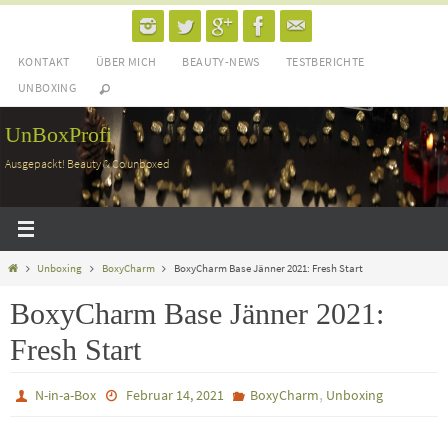
Zum
Inhalt
KONTAKT
ÜBER MICH
BEAUTY-NEWS
TESTBERICHTE
springen
UNBOXING
UnBoxProfi
Ausgepackt! Beauty & Co unboxed
Home
Unboxing
BoxyCharm
BoxyCharm Base Jänner 2021: Fresh Start
BoxyCharm Base Jänner 2021:
Fresh Start
,
N-in-a-Box
Februar 14, 2021
BoxyCharm
Unboxing