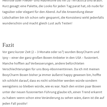
Hellrosé über Flieder- und Mauvetöne bis hin zu Terracotta und Braun.
Kurz gesagt: eine Palette, die Looks für jeden Tag parat hat, ob nude für
tagsüber oder elegant für den Abend. Auf die Anwendung dieser
Lidschatten bin ich schon sehr gespannt, die Konsistenz wirkt jedenfalls
wunderschön und macht gleich Lust aufs Testen!
Fazit
Vor ganz kurzer Zeit (2 – 3 Monate oder so?) wurden BoxyCharm und
Ipsy – einer der ganz großen Boxen-Anbieter in den USA – fusioniert.
Manche hofften auf Verbesserungen, andere befürchteten
Verschlechterungen für uns Boxy-Abonnentinnen. Da ich mit meinen
BoxyCharm Boxen bisher ja immer äußerst happy gewesen bin, hoffte
ich schlicht darauf, dass es nicht schlechter werden würde sondern
wenigstens so bleiben würde, wie es war. Nach den ersten paar Boxen
unter der neuen fusionierten Führung glaube ich, einen Trend erkannt
zu haben: wenn schon eine Veränderung zu sehen wäre, dann ist die auf
jeden Fall positiv!