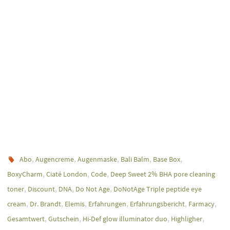
,
,
,
,
,
Abo
Augencreme
Augenmaske
Bali Balm
Base Box
,
,
,
BoxyCharm
Ciaté London
Code
Deep Sweet 2% BHA pore cleaning
,
,
,
,
toner
Discount
DNA
Do Not Age
DoNotAge Triple peptide eye
,
,
,
,
,
,
cream
Dr. Brandt
Elemis
Erfahrungen
Erfahrungsbericht
Farmacy
,
,
,
,
Gesamtwert
Gutschein
Hi-Def glow illuminator duo
Highligher