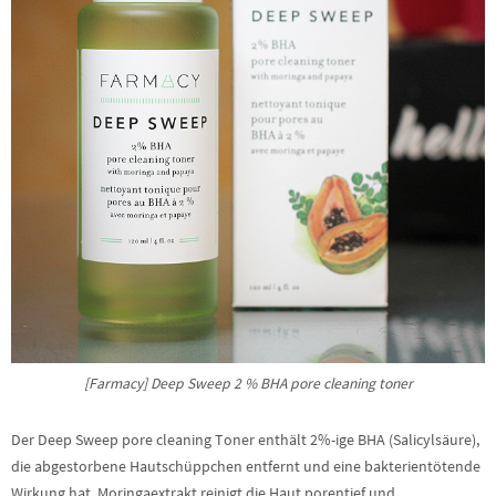
[Farmacy] Deep Sweep 2 % BHA pore cleaning toner
Der Deep Sweep pore cleaning Toner enthält 2%-ige BHA (Salicylsäure),
die abgestorbene Hautschüppchen entfernt und eine bakterientötende
Wirkung hat. Moringaextrakt reinigt die Haut porentief und