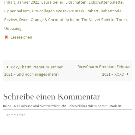
,
,
,
,
,
Inhalt
Jänner 2021
Laura Geller
Lidschatten
Lidschattenpalette
,
,
,
,
Lippenbalsam
Pro-collagen eye revive mask
Rabatt
Rabattcode
,
,
,
,
Review
Sweet Orange & Coconut lip balm
The Velvet Palette
Toner
.
Unboxing
.
Lesezeichen
BoxyCharm Premium Februar
BoxyCharm Premium Jänner
2021 – und noch einiges mehr!
2021 – XOXO
Schreibe einen Kommentar
Deine E-Mail-Adresse wird nicht veröffentlicht.
Erforderliche Felder sind mit
*
markiert