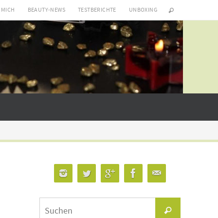
 MICH
BEAUTY-NEWS
TESTBERICHTE
UNBOXING
Suchen
Suchen
nach: