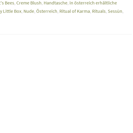
's Bees
,
Creme Blush
,
Handtasche
,
in österreich erhältliche
y Little Box
,
Nude
,
Österreich
,
Ritual of Karma
,
Rituals
,
Sessùn
,