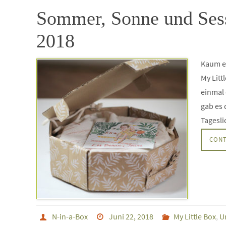
Sommer, Sonne und Sess
2018
Kaum ei
My Litt
einmal 
gab es 
Tagesli
CONT
N-in-a-Box
Juni 22, 2018
My Little Box
,
U