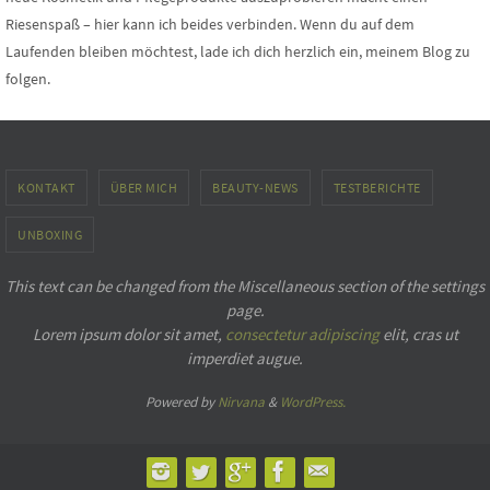
Riesenspaß – hier kann ich beides verbinden. Wenn du auf dem
Laufenden bleiben möchtest, lade ich dich herzlich ein, meinem Blog zu
folgen.
KONTAKT
ÜBER MICH
BEAUTY-NEWS
TESTBERICHTE
UNBOXING
This text can be changed from the Miscellaneous section of the settings
page.
Lorem ipsum
dolor sit amet,
consectetur adipiscing
elit, cras ut
imperdiet augue.
Powered by
Nirvana
&
WordPress.