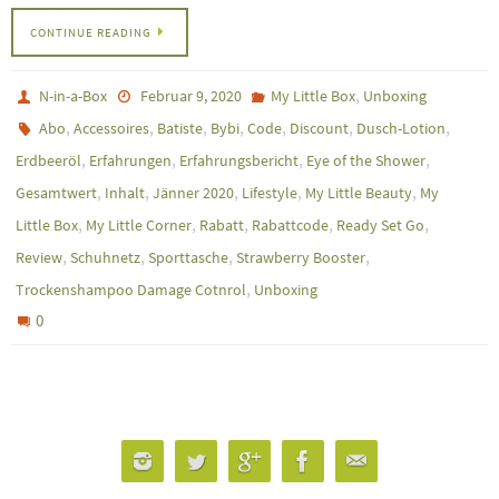
CONTINUE READING
,
N-in-a-Box
Februar 9, 2020
My Little Box
Unboxing
,
,
,
,
,
,
,
Abo
Accessoires
Batiste
Bybi
Code
Discount
Dusch-Lotion
,
,
,
,
Erdbeeröl
Erfahrungen
Erfahrungsbericht
Eye of the Shower
,
,
,
,
,
Gesamtwert
Inhalt
Jänner 2020
Lifestyle
My Little Beauty
My
,
,
,
,
,
Little Box
My Little Corner
Rabatt
Rabattcode
Ready Set Go
,
,
,
,
Review
Schuhnetz
Sporttasche
Strawberry Booster
,
Trockenshampoo Damage Cotnrol
Unboxing
0