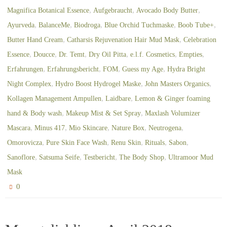
,
,
,
Magnifica Botanical Essence
Aufgebraucht
Avocado Body Butter
,
,
,
,
,
Ayurveda
BalanceMe
Biodroga
Blue Orchid Tuchmaske
Boob Tube+
,
,
Butter Hand Cream
Catharsis Rejuvenation Hair Mud Mask
Celebration
,
,
,
,
,
,
Essence
Doucce
Dr. Temt
Dry Oil Pitta
e.l.f. Cosmetics
Empties
,
,
,
,
Erfahrungen
Erfahrungsbericht
FOM
Guess my Age
Hydra Bright
,
,
,
Night Complex
Hydro Boost Hydrogel Maske
John Masters Organics
,
,
Kollagen Management Ampullen
Laidbare
Lemon & Ginger foaming
,
,
hand & Body wash
Makeup Mist & Set Spray
Maxlash Volumizer
,
,
,
,
,
Mascara
Minus 417
Mio Skincare
Nature Box
Neutrogena
,
,
,
,
,
Omorovicza
Pure Skin Face Wash
Renu Skin
Rituals
Sabon
,
,
,
,
Sanoflore
Satsuma Seife
Testbericht
The Body Shop
Ultramoor Mud
Mask
0