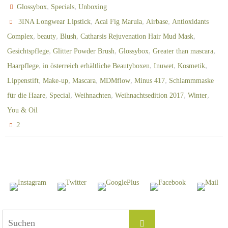
,
,
Glossybox
Specials
Unboxing
,
,
,
3INA Longwear Lipstick
Acai Fig Marula
Airbase
Antioxidants
,
,
,
,
Complex
beauty
Blush
Catharsis Rejuvenation Hair Mud Mask
,
,
,
,
Gesichtspflege
Glitter Powder Brush
Glossybox
Greater than mascara
,
,
,
,
Haarpflege
in österreich erhältliche Beautyboxen
Inuwet
Kosmetik
,
,
,
,
,
Lippenstift
Make-up
Mascara
MDMflow
Minus 417
Schlammmaske
,
,
,
,
,
für die Haare
Special
Weihnachten
Weihnachtsedition 2017
Winter
You & Oil
2
Suchen
Suchen