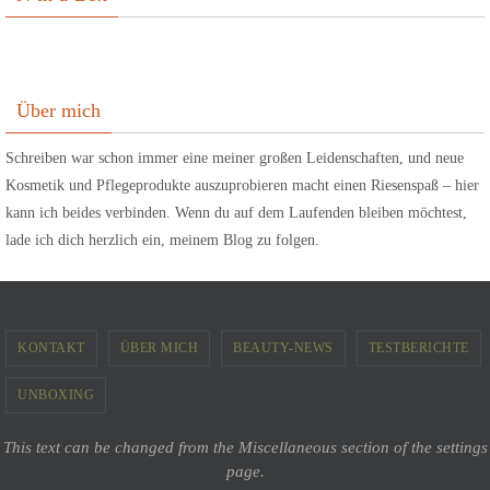
Über mich
Schreiben war schon immer eine meiner großen Leidenschaften, und neue
Kosmetik und Pflegeprodukte auszuprobieren macht einen Riesenspaß – hier
kann ich beides verbinden. Wenn du auf dem Laufenden bleiben möchtest,
lade ich dich herzlich ein, meinem Blog zu folgen.
KONTAKT
ÜBER MICH
BEAUTY-NEWS
TESTBERICHTE
UNBOXING
This text can be changed from the Miscellaneous section of the settings
page.