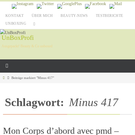
Zum
Inhalt
KONTAKT
ÜBER MICH
BEAUTY-NEWS
TESTBERICHTE
springen
UNBOXING
UnBoxProfi
Ausgepackt! Beauty & Co unboxed
Home
Beiträge markiert "Minus 417"
Schlagwort:
Minus 417
Mon Corps d’abord avec pmd –