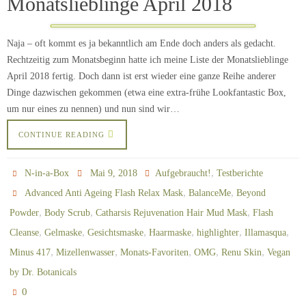
Monatslieblinge April 2018
Naja – oft kommt es ja bekanntlich am Ende doch anders als gedacht.
Rechtzeitig zum Monatsbeginn hatte ich meine Liste der Monatslieblinge
April 2018 fertig. Doch dann ist erst wieder eine ganze Reihe anderer
Dinge dazwischen gekommen (etwa eine extra-frühe Lookfantastic Box,
um nur eines zu nennen) und nun sind wir…
CONTINUE READING
,
N-in-a-Box
Mai 9, 2018
Aufgebraucht!
Testberichte
,
,
Advanced Anti Ageing Flash Relax Mask
BalanceMe
Beyond
,
,
,
Powder
Body Scrub
Catharsis Rejuvenation Hair Mud Mask
Flash
,
,
,
,
,
,
Cleanse
Gelmaske
Gesichtsmaske
Haarmaske
highlighter
Illamasqua
,
,
,
,
,
Minus 417
Mizellenwasser
Monats-Favoriten
OMG
Renu Skin
Vegan
by Dr. Botanicals
0