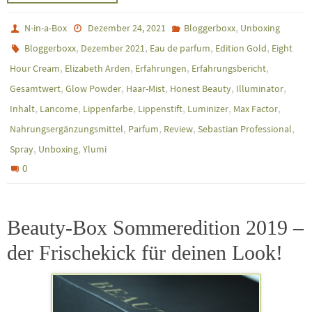
,
N-in-a-Box
Dezember 24, 2021
Bloggerboxx
Unboxing
,
,
,
,
Bloggerboxx
Dezember 2021
Eau de parfum
Edition Gold
Eight
,
,
,
,
Hour Cream
Elizabeth Arden
Erfahrungen
Erfahrungsbericht
,
,
,
,
,
Gesamtwert
Glow Powder
Haar-Mist
Honest Beauty
Illuminator
,
,
,
,
,
,
Inhalt
Lancome
Lippenfarbe
Lippenstift
Luminizer
Max Factor
,
,
,
,
Nahrungsergänzungsmittel
Parfum
Review
Sebastian Professional
,
,
Spray
Unboxing
Ylumi
0
Beauty-Box Sommeredition 2019 –
der Frischekick für deinen Look!