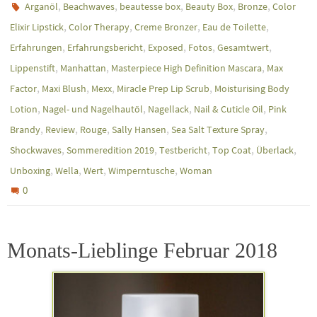
,
,
,
,
,
Arganöl
Beachwaves
beautesse box
Beauty Box
Bronze
Color
,
,
,
,
Elixir Lipstick
Color Therapy
Creme Bronzer
Eau de Toilette
,
,
,
,
,
Erfahrungen
Erfahrungsbericht
Exposed
Fotos
Gesamtwert
,
,
,
Lippenstift
Manhattan
Masterpiece High Definition Mascara
Max
,
,
,
,
Factor
Maxi Blush
Mexx
Miracle Prep Lip Scrub
Moisturising Body
,
,
,
,
Lotion
Nagel- und Nagelhautöl
Nagellack
Nail & Cuticle Oil
Pink
,
,
,
,
,
Brandy
Review
Rouge
Sally Hansen
Sea Salt Texture Spray
,
,
,
,
,
Shockwaves
Sommeredition 2019
Testbericht
Top Coat
Überlack
,
,
,
,
Unboxing
Wella
Wert
Wimperntusche
Woman
0
Monats-Lieblinge Februar 2018