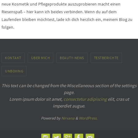
neue Kosmetik und Pflegeprodukte auszuprobieren macht einen
Riesenspaß – hier kann ich beides verbinden. Wenn du auf dem
Laufenden bleiben möchtest, lade ich dich herzlich ein, meinem Blog zu
folgen.
KONTAKT
ÜBER MICH
BEAUTY-NEWS
TESTBERICHTE
UNBOXING
This text can be changed from the Miscellaneous section of the settings
page.
Lorem ipsum
dolor sit amet,
consectetur adipiscing
elit, cras ut
imperdiet augue.
Powered by
Nirvana
&
WordPress.