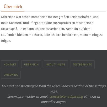
Über mich
Schreiben war schon immer eine meiner großen Leidenschaften, und
neue Kosmetik und Pflegeprodukte auszuprobieren macht einen
Riesenspaß – hier kann ich beides verbinden. Wenn du auf dem
Laufenden bleiben möchtest, lade ich dich herzlich ein, meinem Blog zu
folgen.
KONTAKT
ÜBER MICH
BEAUTY-NEWS
TESTBERICHTE
UNBOXING
This text can be changed from the Miscellaneous section of the settings
page.
Lorem ipsum
dolor sit amet,
consectetur adipiscing
elit, cras ut
imperdiet augue.