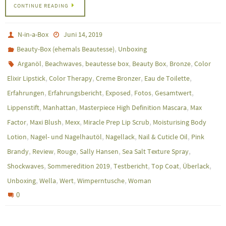
CONTINUE READING
N-in-a-Box
Juni 14, 2019
,
Beauty-Box (ehemals Beautesse)
Unboxing
,
,
,
,
,
Arganöl
Beachwaves
beautesse box
Beauty Box
Bronze
Color
,
,
,
,
Elixir Lipstick
Color Therapy
Creme Bronzer
Eau de Toilette
,
,
,
,
,
Erfahrungen
Erfahrungsbericht
Exposed
Fotos
Gesamtwert
,
,
,
Lippenstift
Manhattan
Masterpiece High Definition Mascara
Max
,
,
,
,
Factor
Maxi Blush
Mexx
Miracle Prep Lip Scrub
Moisturising Body
,
,
,
,
Lotion
Nagel- und Nagelhautöl
Nagellack
Nail & Cuticle Oil
Pink
,
,
,
,
,
Brandy
Review
Rouge
Sally Hansen
Sea Salt Texture Spray
,
,
,
,
,
Shockwaves
Sommeredition 2019
Testbericht
Top Coat
Überlack
,
,
,
,
Unboxing
Wella
Wert
Wimperntusche
Woman
0