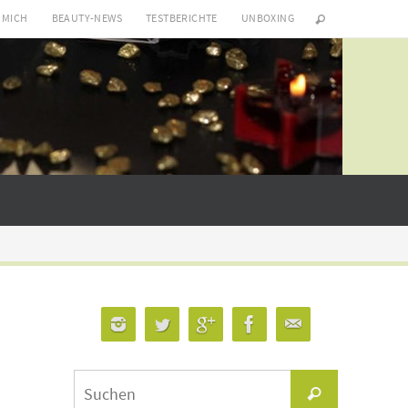
 MICH
BEAUTY-NEWS
TESTBERICHTE
UNBOXING
Suchen
Suchen
nach: