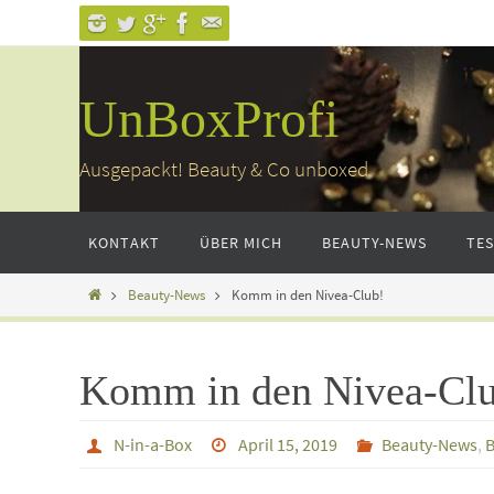
Zum
Inhalt
springen
UnBoxProfi
Ausgepackt! Beauty & Co unboxed
Zum
KONTAKT
ÜBER MICH
BEAUTY-NEWS
TE
Inhalt
springen
Home
Beauty-News
Komm in den Nivea-Club!
Komm in den Nivea-Cl
N-in-a-Box
April 15, 2019
Beauty-News
,
B