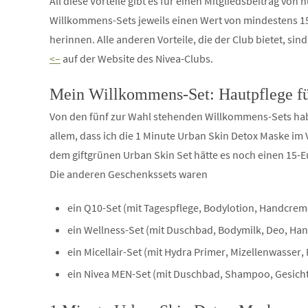
All diese Vorteile gibt es für einen Mitgliedsbeitrag vo
Willkommens-Sets jeweils einen Wert von mindestens 15
herinnen. Alle anderen Vorteile, die der Club bietet, si
<–
auf der Website des Nivea-Clubs.
Mein Willkommens-Set: Hautpflege fü
Von den fünf zur Wahl stehenden Willkommens-Sets habe
allem, dass ich die 1 Minute Urban Skin Detox Maske im
dem giftgrünen Urban Skin Set hätte es noch einen 15-
Die anderen Geschenkssets waren
ein Q10-Set (mit Tagespflege, Bodylotion, Handcre
ein Wellness-Set (mit Duschbad, Bodymilk, Deo, H
ein Micellair-Set (mit Hydra Primer, Mizellenwasser
ein Nivea MEN-Set (mit Duschbad, Shampoo, Gesichts