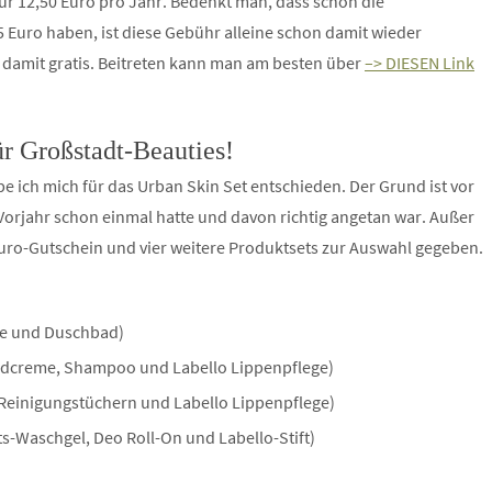
n nur 12,50 Euro pro Jahr. Bedenkt man, dass schon die
 Euro haben, ist diese Gebühr alleine schon damit wieder
nd damit gratis. Beitreten kann man am besten über
–> DIESEN Link
r Großstadt-Beauties!
 ich mich für das Urban Skin Set entschieden. Der Grund ist vor
 Vorjahr schon einmal hatte und davon richtig angetan war. Außer
Euro-Gutschein und vier weitere Produktsets zur Auswahl gegeben.
me und Duschbad)
andcreme, Shampoo und Labello Lippenpflege)
, Reinigungstüchern und Labello Lippenpflege)
-Waschgel, Deo Roll-On und Labello-Stift)