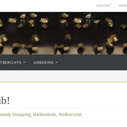
KONTAKT
ÜBER
STBERICHTE
UNBOXING
ub!
eauty-Shopping
,
Markentests
,
Testberichte