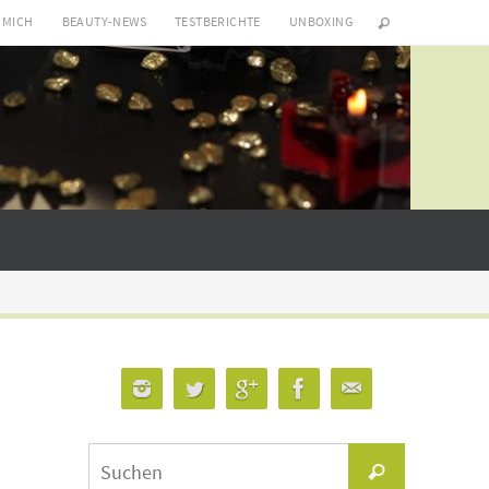
 MICH
BEAUTY-NEWS
TESTBERICHTE
UNBOXING
Suchen
Suchen
nach: