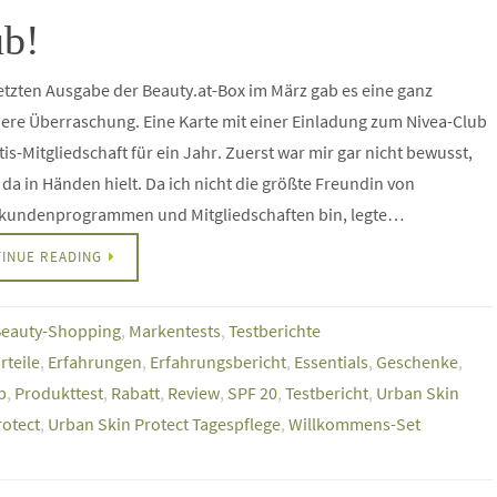
ub!
letzten Ausgabe der Beauty.at-Box im März gab es eine ganz
re Überraschung. Eine Karte mit einer Einladung zum Nivea-Club
tis-Mitgliedschaft für ein Jahr. Zuerst war mir gar nicht bewusst,
 da in Händen hielt. Da ich nicht die größte Freundin von
undenprogrammen und Mitgliedschaften bin, legte…
INUE READING
eauty-Shopping
,
Markentests
,
Testberichte
rteile
,
Erfahrungen
,
Erfahrungsbericht
,
Essentials
,
Geschenke
,
b
,
Produkttest
,
Rabatt
,
Review
,
SPF 20
,
Testbericht
,
Urban Skin
rotect
,
Urban Skin Protect Tagespflege
,
Willkommens-Set