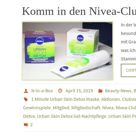
Komm in den Nivea-Cl
In der 
besonde
mit Gra
was ich
Stammk
CONT
N-in-a-Box
April 15, 2019
Beauty-News
,
B
1 Minute Urban Skin Detox Maske
,
Aktionen
,
Clubvo
Gewinnspiele
,
Mitglied
,
Mitgliedschaft
,
Nivea
,
Nivea-Clu
Detox
,
Urban Skin Detox Gel-Nachtpflege
,
Urban Skin P
2