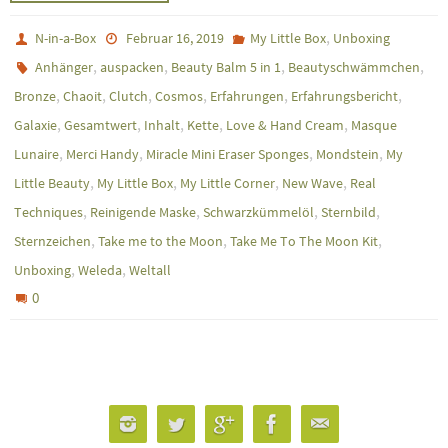
,
N-in-a-Box
Februar 16, 2019
My Little Box
Unboxing
,
,
,
,
Anhänger
auspacken
Beauty Balm 5 in 1
Beautyschwämmchen
,
,
,
,
,
,
Bronze
Chaoit
Clutch
Cosmos
Erfahrungen
Erfahrungsbericht
,
,
,
,
,
Galaxie
Gesamtwert
Inhalt
Kette
Love & Hand Cream
Masque
,
,
,
,
Lunaire
Merci Handy
Miracle Mini Eraser Sponges
Mondstein
My
,
,
,
,
Little Beauty
My Little Box
My Little Corner
New Wave
Real
,
,
,
,
Techniques
Reinigende Maske
Schwarzkümmelöl
Sternbild
,
,
,
Sternzeichen
Take me to the Moon
Take Me To The Moon Kit
,
,
Unboxing
Weleda
Weltall
0