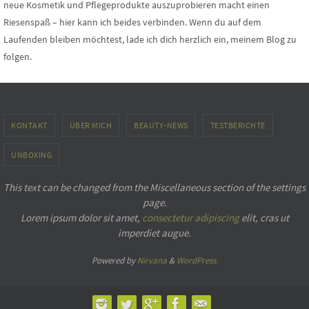
neue Kosmetik und Pflegeprodukte auszuprobieren macht einen
Riesenspaß – hier kann ich beides verbinden. Wenn du auf dem
Laufenden bleiben möchtest, lade ich dich herzlich ein, meinem Blog zu
folgen.
KONTAKT
ÜBER MICH
BEAUTY-NEWS
TESTBERICHTE
UNBOXING
This text can be changed from the Miscellaneous section of the settings
page.
Lorem ipsum
dolor sit amet,
consectetur adipiscing
elit, cras ut
imperdiet augue.
Powered by
Nirvana
&
WordPress.