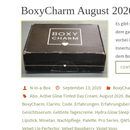
BoxyCharm August 202
Es gibt
dem gan
vorbei 
Innerh
dem Bo
CONT
N-in-a-Box
September 13, 2020
BoxyCh
Abo
,
Active Glow Tinted Day Cream
,
August 2020
,
Ba
BoxyCharm
,
Clarins
,
Code
,
Erfahrungen
,
Erfahrungsber
Gesichtsserum
,
Getönte Tagescreme
,
Hydra Glow Sleep
Lipstick
,
Minetan
,
Nachtpflege
,
Palette
,
Pro Series
,
QMS 
Velvet Lip Perfector
,
Velvet Raspberry
,
Violet Voss