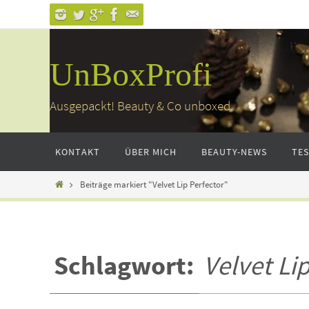
Zum
Inhalt
springen
UnBoxProfi
Ausgepackt! Beauty & Co unboxed
Zum
KONTAKT
ÜBER MICH
BEAUTY-NEWS
TE
Inhalt
springen
Home
Beiträge markiert "Velvet Lip Perfector"
Schlagwort:
Velvet Li