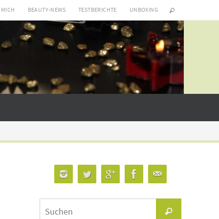
 MICH
BEAUTY-NEWS
TESTBERICHTE
UNBOXING
Suchen
Suchen
nach: