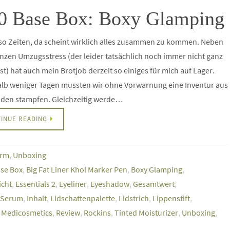
0 Base Box: Boxy Glamping
 so Zeiten, da scheint wirklich alles zusammen zu kommen. Neben
zen Umzugsstress (der leider tatsächlich noch immer nicht ganz
ist) hat auch mein Brotjob derzeit so einiges für mich auf Lager.
alb weniger Tagen mussten wir ohne Vorwarnung eine Inventur aus
den stampfen. Gleichzeitig werde…
INUE READING
arm
,
Unboxing
se Box
,
Big Fat Liner Khol Marker Pen
,
Boxy Glamping
,
icht
,
Essentials 2
,
Eyeliner
,
Eyeshadow
,
Gesamtwert
,
 Serum
,
Inhalt
,
Lidschattenpalette
,
Lidstrich
,
Lippenstift
,
Medicosmetics
,
Review
,
Rockins
,
Tinted Moisturizer
,
Unboxing
,