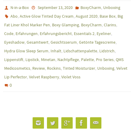
,
N-in-a-Box
September 13, 2020
BoxyCharm
Unboxing
,
,
,
,
Abo
Active Glow Tinted Day Cream
August 2020
Base Box
Big
,
,
,
,
Fat Liner Khol Marker Pen
Boxy Glamping
BoxyCharm
Clarins
,
,
,
,
,
Code
Erfahrungen
Erfahrungsbericht
Essentials 2
Eyeliner
,
,
,
,
Eyeshadow
Gesamtwert
Gesichtsserum
Getönte Tagescreme
,
,
,
,
Hydra Glow Sleep Serum
Inhalt
Lidschattenpalette
Lidstrich
,
,
,
,
,
,
Lippenstift
Lipstick
Minetan
Nachtpflege
Palette
Pro Series
QMS
,
,
,
,
,
Medicosmetics
Review
Rockins
Tinted Moisturizer
Unboxing
Velvet
,
,
Lip Perfector
Velvet Raspberry
Violet Voss
0