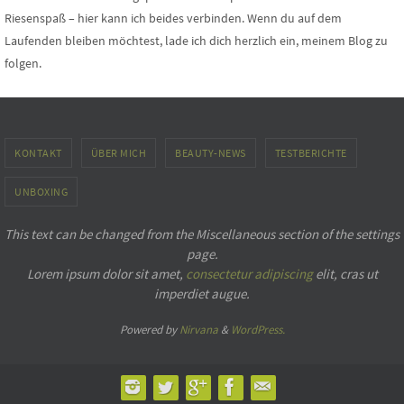
Riesenspaß – hier kann ich beides verbinden. Wenn du auf dem
Laufenden bleiben möchtest, lade ich dich herzlich ein, meinem Blog zu
folgen.
KONTAKT
ÜBER MICH
BEAUTY-NEWS
TESTBERICHTE
UNBOXING
This text can be changed from the Miscellaneous section of the settings
page.
Lorem ipsum
dolor sit amet,
consectetur adipiscing
elit, cras ut
imperdiet augue.
Powered by
Nirvana
&
WordPress.