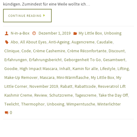
kündigen. Zumindest für eine Weile wollte ich…
CONTINUE READING
,
N-in-a-Box
Dezember 1, 2019
My Little Box
Unboxing
,
,
,
,
,
Abo
All About Eyes
Anti-Ageing
Augencreme
Caudalie
,
,
,
,
,
Clinique
Code
Crème Cashemire
Crème Réconfortante
Discount
,
,
,
,
Erfahrungen
Erfahrungsbericht
Geborgenheit To Go
Gesamtwert
,
,
,
,
,
,
Goodie
High Impact Mascara
Inhalt
Kamin für alle
Lifestyle
Lifting
,
,
,
,
Make-Up Remover
Mascara
Mini-Wärmflasche
My Little Box
My
,
,
,
,
Little Corner
November 2019
Rabatt
Rabattcode
Resveratrol Lift
,
,
,
,
,
Kashmir Creme
Review
Schutzcreme
Tagescreme
Take the Day Off
,
,
,
,
Teelicht
Thermophor
Unboxing
Wimperntusche
Winterlichter
0