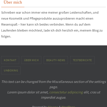
Über mich
Schreiben war schon immer eine meiner großen Leidenschaften, und
neue Kosmetik und Pflegeprodukte auszuprobieren macht einen
Riesenspaß – hier kann ich beides verbinden. Wenn du auf dem
Laufenden bleiben möchtest, lade ich dich herzlich ein, meinem Blog zu
folgen.
KONTAKT
ÜBER MICH
BEAUTY-NEWS
TESTBERICHTE
UNBOXING
This text can be changed from the Miscellaneous section of the settings
page.
Lorem ipsum
dolor sit amet,
consectetur adipiscing
elit, cras ut
imperdiet augue.
Powered by
Nirvana
&
WordPress.