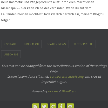
neue Kosmetik und Pflegeprodukte auszuprobieren macht einen
Riesenspaß – hier kann ich beides verbinden. Wenn du auf dem
Laufenden bleiben möchtest, lade ich dich herzlich ein, meinem Blog zu
folgen.
KONTAKT
ÜBER MICH
BEAUTY-NEWS
TESTBERICHTE
UNBOXING
This text can be changed from the Miscellaneous section of the settings
page.
Lorem ipsum
dolor sit amet,
consectetur adipiscing
elit, cras ut
imperdiet augue.
Powered by
Nirvana
&
WordPress.