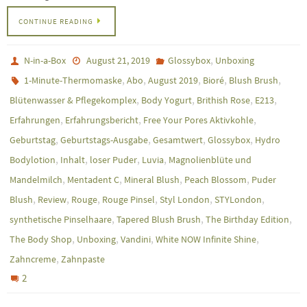
CONTINUE READING
,
N-in-a-Box
August 21, 2019
Glossybox
Unboxing
,
,
,
,
,
1-Minute-Thermomaske
Abo
August 2019
Bioré
Blush Brush
,
,
,
,
Blütenwasser & Pflegekomplex
Body Yogurt
Brithish Rose
E213
,
,
,
Erfahrungen
Erfahrungsbericht
Free Your Pores Aktivkohle
,
,
,
,
Geburtstag
Geburtstags-Ausgabe
Gesamtwert
Glossybox
Hydro
,
,
,
,
Bodylotion
Inhalt
loser Puder
Luvia
Magnolienblüte und
,
,
,
,
Mandelmilch
Mentadent C
Mineral Blush
Peach Blossom
Puder
,
,
,
,
,
,
Blush
Review
Rouge
Rouge Pinsel
Styl London
STYLondon
,
,
,
synthetische Pinselhaare
Tapered Blush Brush
The Birthday Edition
,
,
,
,
The Body Shop
Unboxing
Vandini
White NOW Infinite Shine
,
Zahncreme
Zahnpaste
2