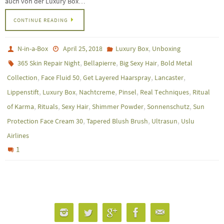
auch von der Luxury Box…
CONTINUE READING
,
N-in-a-Box
April 25, 2018
Luxury Box
Unboxing
,
,
,
365 Skin Repair Night
Bellapierre
Big Sexy Hair
Bold Metal
,
,
,
,
Collection
Face Fluid 50
Get Layered Haarspray
Lancaster
,
,
,
,
,
Lippenstift
Luxury Box
Nachtcreme
Pinsel
Real Techniques
Ritual
,
,
,
,
,
of Karma
Rituals
Sexy Hair
Shimmer Powder
Sonnenschutz
Sun
,
,
,
Protection Face Cream 30
Tapered Blush Brush
Ultrasun
Uslu
Airlines
1