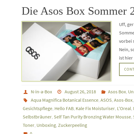
Die Asos Box Sommer 
Uff, ge
Sommer 
vorbei 
Nein, s
ist hie
CONT
N-in-a-Box
August 26, 2018
Asos Box
,
Un
Aqua Magnifica Botanical Essence
,
ASOS
,
Asos-Box
Gesichtspflege
,
Hello FAB
,
Kale Fix Moisturiser
,
L'Oreal
,
Selbstbräuner
,
Self Tan Purity Bronzing Water Mousse
,
Toner
,
Unboxing
,
Zuckerpeeling
0