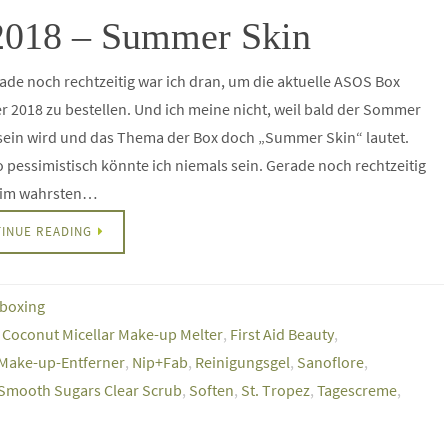
2018 – Summer Skin
rade noch rechtzeitig war ich dran, um die aktuelle ASOS Box
2018 zu bestellen. Und ich meine nicht, weil bald der Sommer
sein wird und das Thema der Box doch „Summer Skin“ lautet.
o pessimistisch könnte ich niemals sein. Gerade noch rechtzeitig
r im wahrsten…
INUE READING
boxing
,
Coconut Micellar Make-up Melter
,
First Aid Beauty
,
Make-up-Entferner
,
Nip+Fab
,
Reinigungsgel
,
Sanoflore
,
Smooth Sugars Clear Scrub
,
Soften
,
St. Tropez
,
Tagescreme
,