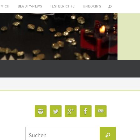
 MICH
BEAUTY-NEWS
TESTBERICHTE
UNBOXING
Suchen
Suchen
nach: