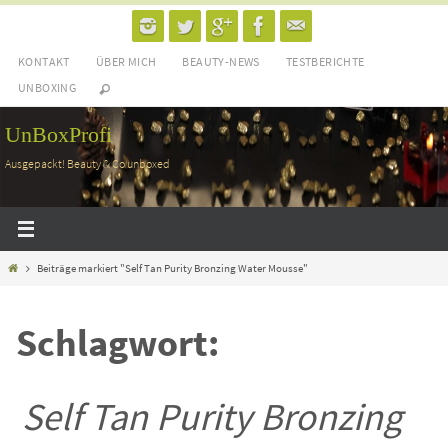
Zum
Inhalt
KONTAKT
ÜBER MICH
BEAUTY-NEWS
TESTBERICHTE
springen
UNBOXING
UnBoxProfi
Ausgepackt! Beauty & Co unboxed
Home
Beiträge markiert "Self Tan Purity Bronzing Water Mousse"
Schlagwort:
Self Tan Purity Bronzing