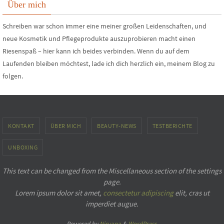
Über mich
Schreiben war schon immer eine meiner großen Leidenschaften, und
neue Kosmetik und Pflegeprodukte auszuprobieren macht einen
Riesenspaß – hier kann ich beides verbinden. Wenn du auf dem
Laufenden bleiben möchtest, lade ich dich herzlich ein, meinem Blog zu
folgen.
KONTAKT
ÜBER MICH
BEAUTY-NEWS
TESTBERICHTE
UNBOXING
This text can be changed from the Miscellaneous section of the settings
page.
Lorem ipsum
dolor sit amet,
consectetur adipiscing
elit, cras ut
imperdiet augue.
Powered by
Nirvana
&
WordPress.