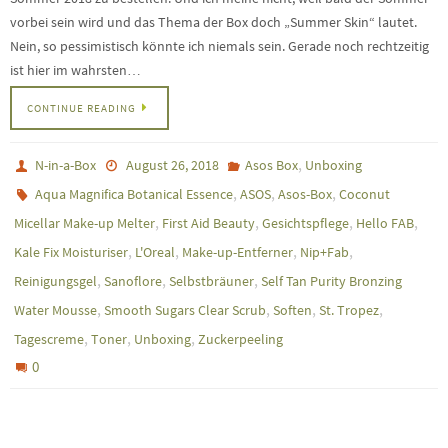
vorbei sein wird und das Thema der Box doch „Summer Skin“ lautet.
Nein, so pessimistisch könnte ich niemals sein. Gerade noch rechtzeitig
ist hier im wahrsten…
CONTINUE READING
,
N-in-a-Box
August 26, 2018
Asos Box
Unboxing
,
,
,
Aqua Magnifica Botanical Essence
ASOS
Asos-Box
Coconut
,
,
,
,
Micellar Make-up Melter
First Aid Beauty
Gesichtspflege
Hello FAB
,
,
,
,
Kale Fix Moisturiser
L'Oreal
Make-up-Entferner
Nip+Fab
,
,
,
Reinigungsgel
Sanoflore
Selbstbräuner
Self Tan Purity Bronzing
,
,
,
,
Water Mousse
Smooth Sugars Clear Scrub
Soften
St. Tropez
,
,
,
Tagescreme
Toner
Unboxing
Zuckerpeeling
0