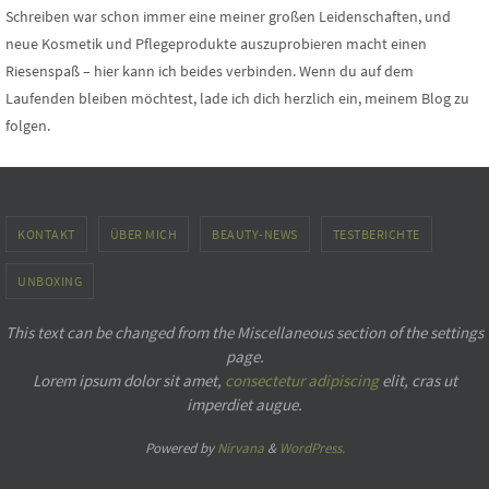
Schreiben war schon immer eine meiner großen Leidenschaften, und
neue Kosmetik und Pflegeprodukte auszuprobieren macht einen
Riesenspaß – hier kann ich beides verbinden. Wenn du auf dem
Laufenden bleiben möchtest, lade ich dich herzlich ein, meinem Blog zu
folgen.
KONTAKT
ÜBER MICH
BEAUTY-NEWS
TESTBERICHTE
UNBOXING
This text can be changed from the Miscellaneous section of the settings
page.
Lorem ipsum
dolor sit amet,
consectetur adipiscing
elit, cras ut
imperdiet augue.
Powered by
Nirvana
&
WordPress.