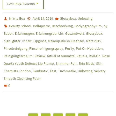
CONTINUE READING
,
N-in-a-Box
April 14, 2019
Glossybox
Unboxing
,
,
,
,
Beauty School
Bellapierre
Beschreibung
Bodyography Pro
by
,
,
,
,
,
Babor
Erfahrungen
Erfahrungsbericht
Gesamtwert
Glossybox
,
,
,
,
,
highlighter
Inhalt
Lipgloss
Makeup Brush Cleanser
März 2019
,
,
,
,
Pinselreinigung
Pinselreinigungsspray
Purify
Put On Hydration
,
,
,
,
,
Reinigungsschaum
Review
Ritual of Namasté
Rituals
Roll-On
Rose
,
,
,
Quartz Youth Defence Lip Plump
Shimmer Roll
Skin Biotic
Skin
,
,
,
,
,
Chemists London
SkinBiotic
Test
Tuchmaske
Unboxing
Velvety
Smooth Cleansing Foam
0