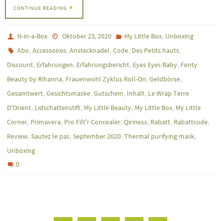
CONTINUE READING
,
N-in-a-Box
Oktober 23, 2020
My Little Box
Unboxing
,
,
,
,
,
Abo
Accessoires
Anstecknadel
Code
Des Petits hauts
,
,
,
,
Discount
Erfahrungen
Erfahrungsbericht
Eyes Eyes Baby
Fenty
,
,
,
Beauty by Rihanna
Frauenwohl Zyklus Roll-On
Geldbörse
,
,
,
,
Gesamtwert
Gesichtsmaske
Gutschein
Inhalt
Le Wrap Terre
,
,
,
,
D'Orient
Lidschattenstift
My Little Beauty
My Little Box
My Little
,
,
,
,
,
,
Corner
Primavera
Pro Filt'r Concealer
Qiriness
Rabatt
Rabattcode
,
,
,
,
Review
Sautez le pas
September 2020
Thermal purifying mask
Unboxing
0