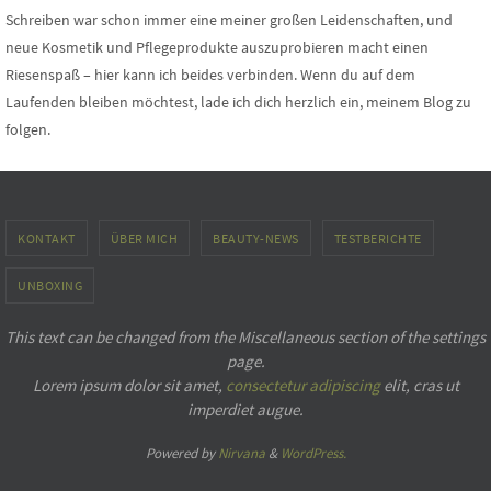
Schreiben war schon immer eine meiner großen Leidenschaften, und
neue Kosmetik und Pflegeprodukte auszuprobieren macht einen
Riesenspaß – hier kann ich beides verbinden. Wenn du auf dem
Laufenden bleiben möchtest, lade ich dich herzlich ein, meinem Blog zu
folgen.
KONTAKT
ÜBER MICH
BEAUTY-NEWS
TESTBERICHTE
UNBOXING
This text can be changed from the Miscellaneous section of the settings
page.
Lorem ipsum
dolor sit amet,
consectetur adipiscing
elit, cras ut
imperdiet augue.
Powered by
Nirvana
&
WordPress.