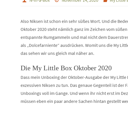
N-in-a-Box
November 14, 2020
My Little
Also Niksen ist schon ein sehr süßes Wort. Und die Bede
Oktober 2020 steht nämlich ganz im Zeichen vom süßen N
entspannte Rumgammeln und mal nicht dem Dauerstress z
als „Dolcefarniente“ ausdrücken. Womit uns die My Littl
das sehen wir uns gleich mal näher an.
Die My Little Box Oktober 2020
Dass mein Unboxing der Oktober-Ausgabe der My Little 
exzessiven Niksen zu tun. Das genaue Gegenteil ist der Fa
Unboxings voll im Gange. Und wenn ihr nicht erst im D
müssen eben ein paar andere Sachen hintan gestellt we