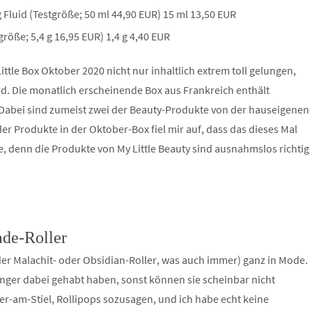
Fluid (Testgröße; 50 ml 44,90 EUR) 15 ml 13,50 EUR
röße; 5,4 g 16,95 EUR) 1,4 g 4,40 EUR
ittle Box Oktober 2020 nicht nur inhaltlich extrem toll gelungen,
d. Die monatlich erscheinende Box aus Frankreich enthält
. Dabei sind zumeist zwei der Beauty-Produkte von der hauseigenen
er Produkte in der Oktober-Box fiel mir auf, dass das dieses Mal
hade, denn die Produkte von My Little Beauty sind ausnahmslos richtig
ade-Roller
er Malachit- oder Obsidian-Roller, was auch immer) ganz in Mode.
nger dabei gehabt haben, sonst können sie scheinbar nicht
ler-am-Stiel, Rollipops sozusagen, und ich habe echt keine