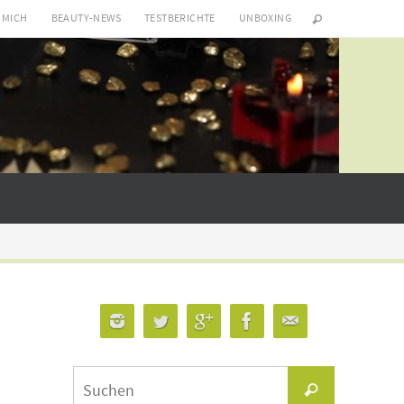
 MICH
BEAUTY-NEWS
TESTBERICHTE
UNBOXING
Suchen
Suchen
nach: