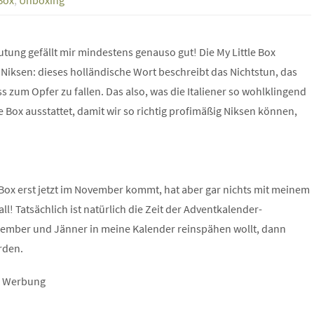
 Box
,
Unboxing
utung gefällt mir mindestens genauso gut! Die My Little Box
iksen: dieses holländische Wort beschreibt das Nichtstun, das
um Opfer zu fallen. Das also, was die Italiener so wohlklingend
e Box ausstattet, damit wir so richtig profimäßig Niksen können,
Box erst jetzt im November kommt, hat aber gar nichts mit meinem
ll! Tatsächlich ist natürlich die Zeit der Adventkalender-
ezember und Jänner in meine Kalender reinspähen wollt, dann
rden.
Werbung