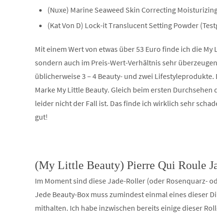
(Nuxe) Marine Seaweed Skin Correcting Moisturizing 
(Kat Von D) Lock-it Translucent Setting Powder (Testg
Mit einem Wert von etwas über 53 Euro finde ich die My L
sondern auch im Preis-Wert-Verhältnis sehr überzeugen
üblicherweise 3 – 4 Beauty- und zwei Lifestyleprodukte
Marke My Little Beauty. Gleich beim ersten Durchsehen d
leider nicht der Fall ist. Das finde ich wirklich sehr sc
gut!
(My Little Beauty) Pierre Qui Roule J
Im Moment sind diese Jade-Roller (oder Rosenquarz- od
Jede Beauty-Box muss zumindest einmal eines dieser Di
mithalten. Ich habe inzwischen bereits einige dieser Rol