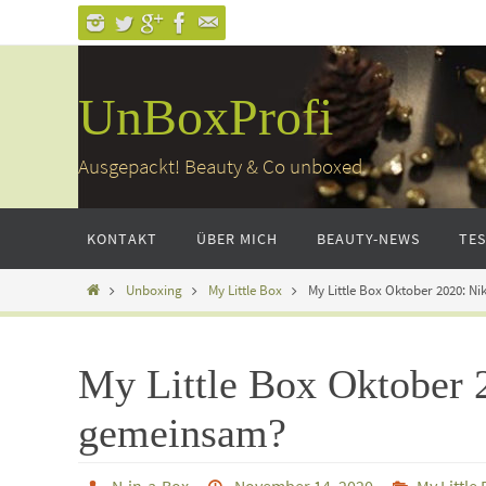
Zum
Inhalt
springen
UnBoxProfi
Ausgepackt! Beauty & Co unboxed
Zum
KONTAKT
ÜBER MICH
BEAUTY-NEWS
TE
Inhalt
springen
Home
Unboxing
My Little Box
My Little Box Oktober 2020: N
My Little Box Oktober 
gemeinsam?