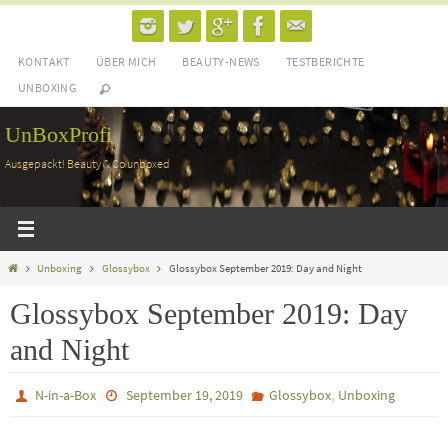
Zum
Inhalt
KONTAKT
ÜBER MICH
BEAUTY-NEWS
TESTBERICHTE
springen
UNBOXING
UnBoxProfi
Ausgepackt! Beauty & Co unboxed
Home
Unboxing
Glossybox
Glossybox September 2019: Day and Night
Glossybox September 2019: Day
and Night
,
N-in-a-Box
September 19, 2019
Glossybox
Unboxing