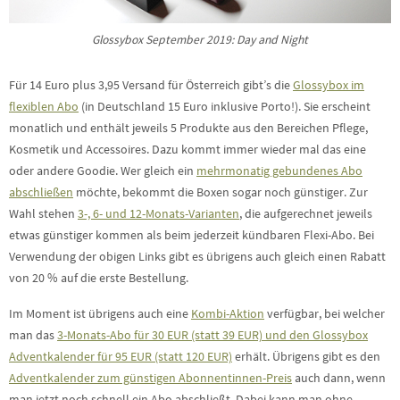
Glossybox September 2019: Day and Night
Für 14 Euro plus 3,95 Versand für Österreich gibt’s die
Glossybox im
flexiblen Abo
(in Deutschland 15 Euro inklusive Porto!). Sie erscheint
monatlich und enthält jeweils 5 Produkte aus den Bereichen Pflege,
Kosmetik und Accessoires. Dazu kommt immer wieder mal das eine
oder andere Goodie. Wer gleich ein
mehrmonatig gebundenes Abo
abschließen
möchte, bekommt die Boxen sogar noch günstiger. Zur
Wahl stehen
3-, 6- und 12-Monats-Varianten
, die aufgerechnet jeweils
etwas günstiger kommen als beim jederzeit kündbaren Flexi-Abo. Bei
Verwendung der obigen Links gibt es übrigens auch gleich einen Rabatt
von 20 % auf die erste Bestellung.
Im Moment ist übrigens auch eine
Kombi-Aktion
verfügbar, bei welcher
man das
3-Monats-Abo für 30 EUR (statt 39 EUR) und den Glossybox
Adventkalender für 95 EUR (statt 120 EUR)
erhält. Übrigens gibt es den
Adventkalender zum günstigen Abonnentinnen-Preis
auch dann, wenn
man jetzt noch schnell ein Abo abschließt. Dabei kann man ohne