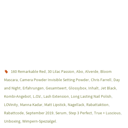
,
,
,
,
160 Remarkable Red
30 Lilac Passion
Abo
Alverde
Bloom
,
,
,
Mascara
Camera Powder Invisible Setting Powder
Chris Farrell
Day
,
,
,
,
,
,
and Night
Erfahrungen
Gesamtwert
Glossybox
Inhalt
Jet Black
,
,
,
,
Kombi-Angebot
L.O.V.
Lash Extension
Long Lasting Nail Polish
,
,
,
,
,
LOVinity
Manna Kadar
Matt Lipstick
Nagellack
Rabattaktion
,
,
,
,
,
Rabattcode
September 2019
Serum
Step 3 Perfect
True + Luscious
,
.
Unboxing
Wimpern-Spezialgel