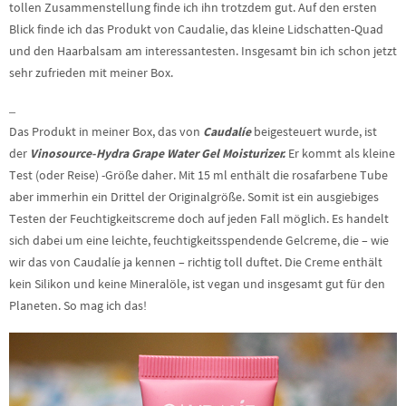
tollen Zusammenstellung finde ich ihn trotzdem gut. Auf den ersten
Blick finde ich das Produkt von Caudalie, das kleine Lidschatten-Quad
und den Haarbalsam am interessantesten. Insgesamt bin ich schon jetzt
sehr zufrieden mit meiner Box.
–
Das Produkt in meiner Box, das von
Caudalíe
beigesteuert wurde, ist
der
Vinosource-Hydra Grape Water Gel Moisturizer.
Er kommt als kleine
Test (oder Reise) -Größe daher. Mit 15 ml enthält die rosafarbene Tube
aber immerhin ein Drittel der Originalgröße. Somit ist ein ausgiebiges
Testen der Feuchtigkeitscreme doch auf jeden Fall möglich. Es handelt
sich dabei um eine leichte, feuchtigkeitsspendende Gelcreme, die – wie
wir das von Caudalíe ja kennen – richtig toll duftet. Die Creme enthält
kein Silikon und keine Mineralöle, ist vegan und insgesamt gut für den
Planeten. So mag ich das!