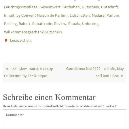
,
,
,
,
,
Feuchtigkeitspflege
Gesamtwert
Guthaben
Gutschein
Gutschrift
,
,
,
,
,
Inhalt
Le Couvent Maison de Parfum
Lidschatten
Mádara
Parfum
,
,
,
,
,
,
Peeling
Rabatt
Rabattcode
Review
Rituals
Unboxing
.
Willkommensgeschenk Gutschein
.
Lesezeichen
Goodiebox Mai 2022 – die Me, May-
Feel Glam Hair & Makeup
Collection by FeelUnique
self and I Box
Schreibe einen Kommentar
Deine E-Mail-Adresse wird nicht veröffentlicht.
Erforderliche Felder sind mit
*
markiert