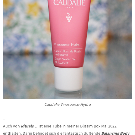
Caudalie Vinosource-Hydra
–
Auch von
Rituals…
ist eine Tube in meiner Blissim Box Mai 2022
enthalten. Darin befindet sich die fantastisch duftende
Balancing Body