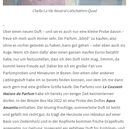
Chella La Vie Neutral Lidschatten-Quad
–
Über einen neuen Duft – und sei es auch nur eine kleine Probe davon –
freue ich mich auch immer sehr. Ein Parfum „blind“ zu kaufen, also
ohne es vorher getestet zu haben, kann gut gehen – oder eben auch ins
Auge. Wenn ich dann dafür aber einen ganzen Haufen Euros bezahlt
habe, nur um festzustellen, dass ich den Duft nicht mag.. hmmm, da
kommt keine Freude auf. Daher bin ich ein großer Fan von
Parfumproben und Miniaturen in Boxen. Den einen oder anderen
Lieblingsduft habe ich so bereits finden können, von dem ich mir dann
auch gern mal eine größere Größe kaufe. Die Parfums von
Le Couvent
Maison de Parfum
habe ich bereits vor einiger Zeit kennenlernen
dürfen. In der Blissim Box Mai 2022 ist eine Probe des Duftes
Aqua
Amantia
enthalten. Der blumig-fruchtige, sommerliche Duft ist leicht
und gefällt mir recht gut. Es trägt die Herznote von Hibiskus auf einer
Basis von Zedernholz und in der Kopfnote kommen frische Grapefruits
angenehm zur Geltung. Insgesamt ein gefälliger Duft für Frühlings- und