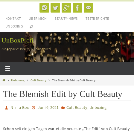
Zum
Inhalt
KONTAKT
ÜBER MICH
BEAUTY-NEWS
TESTBERICHTE
springen
UNBOXING
UnBoxProfi
Ausgepackt! Beauty & Co unboxed
Home
Unboxing
Cult Beauty
The Blemish Edit by Cult Beauty
The Blemish Edit by Cult Beauty
,
N-in-a-Box
Juni 6, 2021
Cult Beauty
Unboxing
Schon seit einigen Tagen wartet die neueste „The Edit“ von Cult Beauty