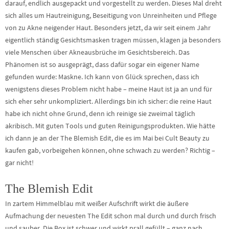
darauf, endlich ausgepackt und vorgestellt zu werden. Dieses Mal dreht
sich alles um Hautreinigung, Beseitigung von Unreinheiten und Pflege
von zu Akne neigender Haut. Besonders jetzt, da wir seit einem Jahr
eigentlich ständig Gesichtsmasken tragen müssen, klagen ja besonders
viele Menschen über Akneausbrüche im Gesichtsbereich. Das
Phänomen ist so ausgeprägt, dass dafür sogar ein eigener Name
gefunden wurde: Maskne. Ich kann von Glück sprechen, dass ich
wenigstens dieses Problem nicht habe – meine Haut ist ja an und für
sich eher sehr unkompliziert. Allerdings bin ich sicher: die reine Haut
habe ich nicht ohne Grund, denn ich reinige sie zweimal täglich
akribisch. Mit guten Tools und guten Reinigungsprodukten. Wie hätte
ich dann je an der The Blemish Edit, die es im Mai bei Cult Beauty zu
kaufen gab, vorbeigehen können, ohne schwach zu werden? Richtig –
gar nicht!
The Blemish Edit
In zartem Himmelblau mit weißer Aufschrift wirkt die äußere
Aufmachung der neuesten The Edit schon mal durch und durch frisch
und sauber. Die Box ist schwer und wirkt prall gefüllt – ganz nach