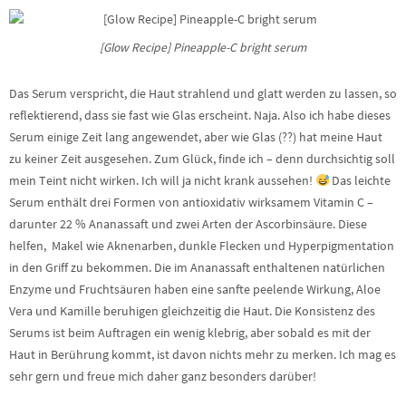
[Glow Recipe] Pineapple-C bright serum
Das Serum verspricht, die Haut strahlend und glatt werden zu lassen, so
reflektierend, dass sie fast wie Glas erscheint. Naja. Also ich habe dieses
Serum einige Zeit lang angewendet, aber wie Glas (??) hat meine Haut
zu keiner Zeit ausgesehen. Zum Glück, finde ich – denn durchsichtig soll
mein Teint nicht wirken. Ich will ja nicht krank aussehen!
Das leichte
Serum enthält drei Formen von antioxidativ wirksamem Vitamin C –
darunter 22 % Ananassaft und zwei Arten der Ascorbinsäure. Diese
helfen, Makel wie Aknenarben, dunkle Flecken und Hyperpigmentation
in den Griff zu bekommen. Die im Ananassaft enthaltenen natürlichen
Enzyme und Fruchtsäuren haben eine sanfte peelende Wirkung, Aloe
Vera und Kamille beruhigen gleichzeitig die Haut. Die Konsistenz des
Serums ist beim Auftragen ein wenig klebrig, aber sobald es mit der
Haut in Berührung kommt, ist davon nichts mehr zu merken. Ich mag es
sehr gern und freue mich daher ganz besonders darüber!