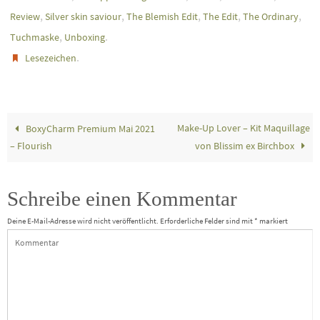
,
,
,
,
,
Review
Silver skin saviour
The Blemish Edit
The Edit
The Ordinary
,
.
Tuchmaske
Unboxing
.
Lesezeichen
Make-Up Lover – Kit Maquillage
BoxyCharm Premium Mai 2021
– Flourish
von Blissim ex Birchbox
Schreibe einen Kommentar
Deine E-Mail-Adresse wird nicht veröffentlicht.
Erforderliche Felder sind mit
*
markiert