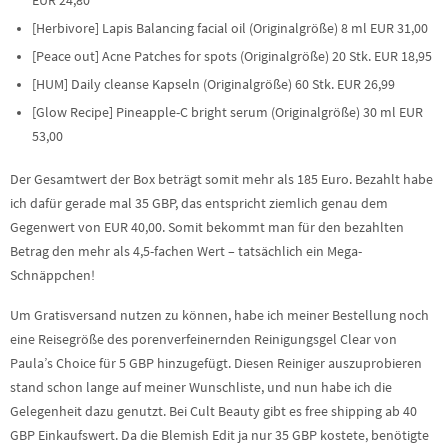
EUR 24,80
[Herbivore] Lapis Balancing facial oil (Originalgröße) 8 ml EUR 31,00
[Peace out] Acne Patches for spots (Originalgröße) 20 Stk. EUR 18,95
[HUM] Daily cleanse Kapseln (Originalgröße) 60 Stk. EUR 26,99
[Glow Recipe] Pineapple-C bright serum (Originalgröße) 30 ml EUR
53,00
Der Gesamtwert der Box beträgt somit mehr als 185 Euro. Bezahlt habe
ich dafür gerade mal 35 GBP, das entspricht ziemlich genau dem
Gegenwert von EUR 40,00. Somit bekommt man für den bezahlten
Betrag den mehr als 4,5-fachen Wert – tatsächlich ein Mega-
Schnäppchen!
Um Gratisversand nutzen zu können, habe ich meiner Bestellung noch
eine Reisegröße des porenverfeinernden Reinigungsgel Clear von
Paula’s Choice für 5 GBP hinzugefügt. Diesen Reiniger auszuprobieren
stand schon lange auf meiner Wunschliste, und nun habe ich die
Gelegenheit dazu genutzt. Bei Cult Beauty gibt es free shipping ab 40
GBP Einkaufswert. Da die Blemish Edit ja nur 35 GBP kostete, benötigte